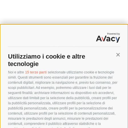
SPEDIZIONI
Utilizziamo i cookie e altre
Conti
COSTI DI SPEDIZIONE
tecnologie
TEMPI DI SPEDIZIONE
POLITICA DI RESO
Noi e altre
15 terze parti
selezionate utilizziamo cookie e tecnologie
simili. Questi strumenti sono essenziali per garantire la fruizione dei
contenuti digitali, migliorare la navigazione e, previo tuo consenso, per
scopi pubblicitari. Ad esempio, potremmo utilizzare i tuoi dati per le
POLICY
seguenti finalità: archiviare informazioni su dispositivo e/o accedervi,
utilizzare dati limitati per la selezione della pubblicità, creare profili per
PRIVACY POLICY
la pubblicità personalizzata, utilizzare profili per la selezione di
pubblicità personalizzata, creare profili per la personalizzazione dei
COOKIE POLICY
contenuti, utilizzare profili per la selezione di contenuti personalizzati,
PAGAMENTI SICURI
misurare le prestazioni degli annunci, misurare le prestazioni dei
contenuti, comprendere il pubblico attraverso statistiche o la