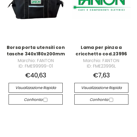
Borsa porta utensili con
Lama per pinza a
tasche 340x180x200mm
cricchetto cod.23996
Marchio: FANTON
Marchio: FANTON
ID: FME99999-01
ID: FME23996L
€40,63
€7,63
Visualizzazione Rapida
Visualizzazione Rapida
Confronta
Confronta