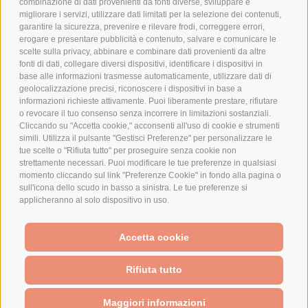
combinazione di dati provenienti da fonti diverse, sviluppare e
migliorare i servizi, utilizzare dati limitati per la selezione dei contenuti,
AZIENDA
garantire la sicurezza, prevenire e rilevare frodi, correggere errori,
erogare e presentare pubblicità e contenuto, salvare e comunicare le
CHI SIAMO
scelte sulla privacy, abbinare e combinare dati provenienti da altre
fonti di dati, collegare diversi dispositivi, identificare i dispositivi in
MARCHI TRATTATI
base alle informazioni trasmesse automaticamente, utilizzare dati di
CONDOMINI
geolocalizzazione precisi, riconoscere i dispositivi in base a
informazioni richieste attivamente. Puoi liberamente prestare, rifiutare
o revocare il tuo consenso senza incorrere in limitazioni sostanziali.
Cliccando su "Accetta cookie," acconsenti all'uso di cookie e strumenti
simili. Utilizza il pulsante "Gestisci Preferenze" per personalizzare le
tue scelte o "Rifiuta tutto" per proseguire senza cookie non
Bonifico
strettamente necessari. Puoi modificare le tue preferenze in qualsiasi
Bancario
momento cliccando sul link "Preferenze Cookie" in fondo alla pagina o
sull'icona dello scudo in basso a sinistra. Le tue preferenze si
applicheranno al solo dispositivo in uso.
SPESA ELETTRICA SOCIETA CONSORTILE A RESPONSABILITA LIMITATA - VIALE
Accetta cookie
MILANOFIORI, STRADA 4 - PALAZZO A5 20057, ASSAGO MILANO - PARTITA IVA
We use cookies (and other similar technologies) to collect data
E CODICE FISCALE: 08699710961
to improve your shopping experience.
By using our website,
Rifiuta tutto
you're agreeing to the collection of data as described in our
Privacy Policy
.
Powered by
BigCommerce
Created by
Lone Star Templates
Maggiori informazioni