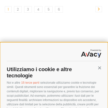
1
2
3
4
5
6
SPEDIZIONI
Utilizziamo i cookie e altre
Conti
COSTI DI SPEDIZIONE
tecnologie
TEMPI DI SPEDIZIONE
POLITICA DI RESO
Noi e altre
15 terze parti
selezionate utilizziamo cookie e tecnologie
simili. Questi strumenti sono essenziali per garantire la fruizione dei
contenuti digitali, migliorare la navigazione e, previo tuo consenso, per
scopi pubblicitari. Ad esempio, potremmo utilizzare i tuoi dati per le
POLICY
seguenti finalità: archiviare informazioni su dispositivo e/o accedervi,
utilizzare dati limitati per la selezione della pubblicità, creare profili per