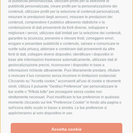
PRIVACY POLICY
la pubblicità personalizzata, utilizzare profili per la selezione di
pubblicità personalizzata, creare profili per la personalizzazione dei
COOKIE POLICY
contenuti, utilizzare profili per la selezione di contenuti personalizzati,
PAGAMENTI SICURI
misurare le prestazioni degli annunci, misurare le prestazioni dei
contenuti, comprendere il pubblico attraverso statistiche o la
combinazione di dati provenienti da fonti diverse, sviluppare e
migliorare i servizi, utilizzare dati limitati per la selezione dei contenuti,
AZIENDA
garantire la sicurezza, prevenire e rilevare frodi, correggere errori,
erogare e presentare pubblicità e contenuto, salvare e comunicare le
CHI SIAMO
scelte sulla privacy, abbinare e combinare dati provenienti da altre
fonti di dati, collegare diversi dispositivi, identificare i dispositivi in
MARCHI TRATTATI
base alle informazioni trasmesse automaticamente, utilizzare dati di
CONDOMINI
geolocalizzazione precisi, riconoscere i dispositivi in base a
informazioni richieste attivamente. Puoi liberamente prestare, rifiutare
o revocare il tuo consenso senza incorrere in limitazioni sostanziali.
Cliccando su "Accetta cookie," acconsenti all'uso di cookie e strumenti
simili. Utilizza il pulsante "Gestisci Preferenze" per personalizzare le
tue scelte o "Rifiuta tutto" per proseguire senza cookie non
Bonifico
strettamente necessari. Puoi modificare le tue preferenze in qualsiasi
Bancario
momento cliccando sul link "Preferenze Cookie" in fondo alla pagina o
sull'icona dello scudo in basso a sinistra. Le tue preferenze si
applicheranno al solo dispositivo in uso.
SPESA ELETTRICA SOCIETA CONSORTILE A RESPONSABILITA LIMITATA - VIALE
Accetta cookie