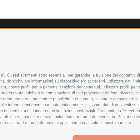
AZIENDA
OLICY
CHI SIAMO
LICY
MARCHI TRATTATI
 SICURI
CONDOMINI
li. Questi strumenti sono essenziali per garantire la fruizione dei contenuti di
alità: archiviare informazioni su dispositivo e/o accedervi, utilizzare dati limita
zata, creare profili per la personalizzazione dei contenuti, utilizzare profili per
raverso statistiche o la combinazione di dati provenienti da fonti diverse, svilu
Bonifico
ere errori, erogare e presentare pubblicità e contenuto, salvare e comunicare le
Bancario
base alle informazioni trasmesse automaticamente, utilizzare dati di geolocalizza
tuo consenso senza incorrere in limitazioni sostanziali. Cliccando su "Accetta co
ta tutto" per proseguire senza cookie non strettamente necessari. Puoi modific
o a sinistra. Le tue preferenze si applicheranno al solo dispositivo in uso.
ITA LIMITATA - VIALE MILANOFIORI, STRADA 4 - PALAZZO A5 20057, ASSAGO M
to improve your shopping experience.
By using our website, you're a
Powered by
BigCommerce