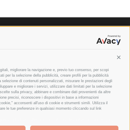
Contin
gitali, migliorare la navigazione e, previo tuo consenso, per scopi
ti per la selezione della pubblicità, creare profili per la pubblicità
 la selezione di contenuti personalizzati, misurare le prestazioni degli
ppare e migliorare i servizi, utilizzare dati limitati per la selezione
 scelte sulla privacy, abbinare e combinare dati provenienti da altre
zione precisi, riconoscere i dispositivi in base a informazioni
okie," acconsenti all'uso di cookie e strumenti simili. Utilizza il
are le tue preferenze in qualsiasi momento cliccando sul link
ILANO - PARTITA IVA E CODICE FISCALE: 08699710961
greeing to the collection of data as described in our
Privacy