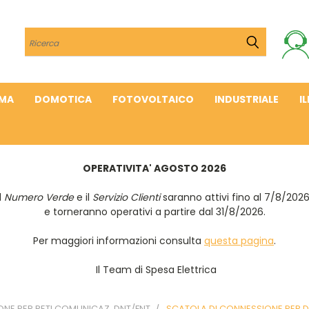
Cerca
IMA
DOMOTICA
FOTOVOLTAICO
INDUSTRIALE
I
OPERATIVITA' AGOSTO 2026
Il
Numero Verde
e il
Servizio Clienti
saranno attivi fino al 7/8/202
e torneranno operativi a partire dal 31/8/2026.
Per maggiori informazioni consulta
questa pagina
.
Il Team di Spesa Elettrica
IONE PER RETI COMUNICAZ. DNT/FNT
SCATOLA DI CONNESSIONE PER 