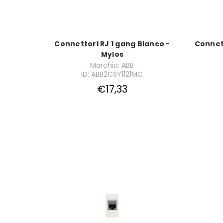
Connettori RJ 1 gang Bianco -
Connett
Mylos
Marchio: ABB
ID: ABB2CSY1121MC
€17,33