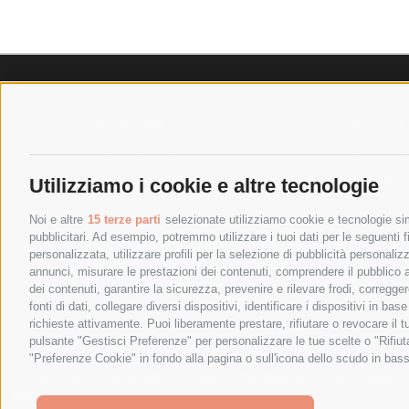
SPEDIZIONI
POLICY
COSTI DI SPEDIZIONE
PRIVACY P
TEMPI DI SPEDIZIONE
COOKIE PO
Utilizziamo i cookie e altre tecnologie
POLITICA DI RESO
PAGAMENTI
Noi e altre
15 terze parti
selezionate utilizziamo cookie e tecnologie simi
pubblicitari. Ad esempio, potremmo utilizzare i tuoi dati per le seguenti fin
personalizzata, utilizzare profili per la selezione di pubblicità personaliz
annunci, misurare le prestazioni dei contenuti, comprendere il pubblico att
dei contenuti, garantire la sicurezza, prevenire e rilevare frodi, corregg
fonti di dati, collegare diversi dispositivi, identificare i dispositivi in 
richieste attivamente. Puoi liberamente prestare, rifiutare o revocare il 
pulsante "Gestisci Preferenze" per personalizzare le tue scelte o "Rifiu
"Preferenze Cookie" in fondo alla pagina o sull'icona dello scudo in bass
SPESA ELETTRICA SOCIETA CONSORTILE A RESPONSABIL
We use cookies (and other similar technologies) to collect data 
Policy
.