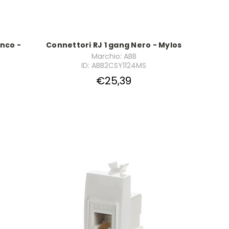
anco -
Connettori RJ 1 gang Nero - Mylos
Marchio: ABB
ID: ABB2CSY1124MS
€25,39