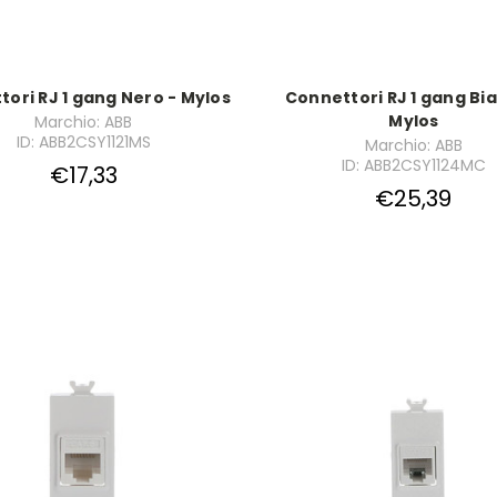
ori RJ 1 gang Nero - Mylos
Connettori RJ 1 gang Bi
Mylos
Marchio: ABB
ID: ABB2CSY1121MS
Marchio: ABB
ID: ABB2CSY1124MC
€17,33
€25,39