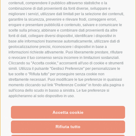
contenuti, comprendere il pubblico attraverso statistiche o la
combinazione di dati provenienti da fonti diverse, sviluppare e
migliorare i servizi, utilizzare dati limitati per la selezione dei contenuti,
AZIENDA
garantire la sicurezza, prevenire e rilevare frodi, correggere errori,
erogare e presentare pubblicità e contenuto, salvare e comunicare le
CHI SIAMO
scelte sulla privacy, abbinare e combinare dati provenienti da altre
fonti di dati, collegare diversi dispositivi, identificare i dispositivi in
MARCHI TRATTATI
base alle informazioni trasmesse automaticamente, utilizzare dati di
CONDOMINI
geolocalizzazione precisi, riconoscere i dispositivi in base a
informazioni richieste attivamente. Puoi liberamente prestare, rifiutare
o revocare il tuo consenso senza incorrere in limitazioni sostanziali.
Cliccando su "Accetta cookie," acconsenti all'uso di cookie e strumenti
simili. Utilizza il pulsante "Gestisci Preferenze" per personalizzare le
tue scelte o "Rifiuta tutto" per proseguire senza cookie non
Bonifico
strettamente necessari. Puoi modificare le tue preferenze in qualsiasi
Bancario
momento cliccando sul link "Preferenze Cookie" in fondo alla pagina o
sull'icona dello scudo in basso a sinistra. Le tue preferenze si
applicheranno al solo dispositivo in uso.
SPESA ELETTRICA SOCIETA CONSORTILE A RESPONSABILITA LIMITATA - VIALE
Accetta cookie
MILANOFIORI, STRADA 4 - PALAZZO A5 20057, ASSAGO MILANO - PARTITA IVA
We use cookies (and other similar technologies) to collect data
E CODICE FISCALE: 08699710961
to improve your shopping experience.
By using our website,
Rifiuta tutto
you're agreeing to the collection of data as described in our
Privacy Policy
.
Powered by
BigCommerce