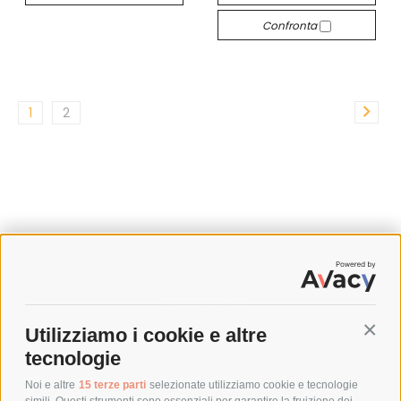
Confronta
1
2
SPEDIZIONI
Utilizziamo i cookie e altre
Conti
COSTI DI SPEDIZIONE
tecnologie
TEMPI DI SPEDIZIONE
POLITICA DI RESO
Noi e altre
15 terze parti
selezionate utilizziamo cookie e tecnologie