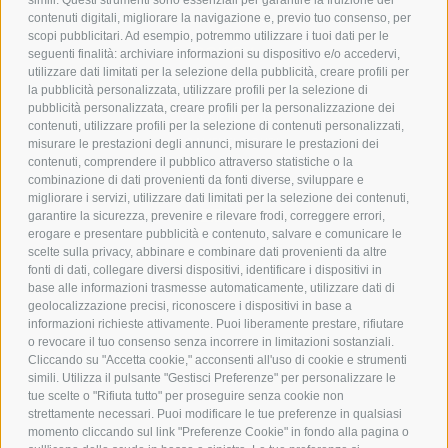
simili. Questi strumenti sono essenziali per garantire la fruizione dei
contenuti digitali, migliorare la navigazione e, previo tuo consenso, per
scopi pubblicitari. Ad esempio, potremmo utilizzare i tuoi dati per le
POLICY
seguenti finalità: archiviare informazioni su dispositivo e/o accedervi,
utilizzare dati limitati per la selezione della pubblicità, creare profili per
PRIVACY POLICY
la pubblicità personalizzata, utilizzare profili per la selezione di
pubblicità personalizzata, creare profili per la personalizzazione dei
COOKIE POLICY
contenuti, utilizzare profili per la selezione di contenuti personalizzati,
PAGAMENTI SICURI
misurare le prestazioni degli annunci, misurare le prestazioni dei
contenuti, comprendere il pubblico attraverso statistiche o la
combinazione di dati provenienti da fonti diverse, sviluppare e
migliorare i servizi, utilizzare dati limitati per la selezione dei contenuti,
AZIENDA
garantire la sicurezza, prevenire e rilevare frodi, correggere errori,
erogare e presentare pubblicità e contenuto, salvare e comunicare le
CHI SIAMO
scelte sulla privacy, abbinare e combinare dati provenienti da altre
fonti di dati, collegare diversi dispositivi, identificare i dispositivi in
MARCHI TRATTATI
base alle informazioni trasmesse automaticamente, utilizzare dati di
CONDOMINI
geolocalizzazione precisi, riconoscere i dispositivi in base a
informazioni richieste attivamente. Puoi liberamente prestare, rifiutare
o revocare il tuo consenso senza incorrere in limitazioni sostanziali.
Cliccando su "Accetta cookie," acconsenti all'uso di cookie e strumenti
simili. Utilizza il pulsante "Gestisci Preferenze" per personalizzare le
tue scelte o "Rifiuta tutto" per proseguire senza cookie non
Bonifico
strettamente necessari. Puoi modificare le tue preferenze in qualsiasi
Bancario
momento cliccando sul link "Preferenze Cookie" in fondo alla pagina o