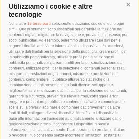
Utilizziamo i cookie e altre
Conti
COSTI DI SPEDIZIONE
tecnologie
TEMPI DI SPEDIZIONE
POLITICA DI RESO
Noi e altre
15 terze parti
selezionate utilizziamo cookie e tecnologie
simili. Questi strumenti sono essenziali per garantire la fruizione dei
contenuti digitali, migliorare la navigazione e, previo tuo consenso, per
scopi pubblicitari. Ad esempio, potremmo utilizzare i tuoi dati per le
POLICY
seguenti finalità: archiviare informazioni su dispositivo e/o accedervi,
utilizzare dati limitati per la selezione della pubblicità, creare profili per
PRIVACY POLICY
la pubblicità personalizzata, utilizzare profili per la selezione di
pubblicità personalizzata, creare profili per la personalizzazione dei
COOKIE POLICY
contenuti, utilizzare profili per la selezione di contenuti personalizzati,
PAGAMENTI SICURI
misurare le prestazioni degli annunci, misurare le prestazioni dei
contenuti, comprendere il pubblico attraverso statistiche o la
combinazione di dati provenienti da fonti diverse, sviluppare e
migliorare i servizi, utilizzare dati limitati per la selezione dei contenuti,
AZIENDA
garantire la sicurezza, prevenire e rilevare frodi, correggere errori,
erogare e presentare pubblicità e contenuto, salvare e comunicare le
CHI SIAMO
scelte sulla privacy, abbinare e combinare dati provenienti da altre
fonti di dati, collegare diversi dispositivi, identificare i dispositivi in
MARCHI TRATTATI
base alle informazioni trasmesse automaticamente, utilizzare dati di
CONDOMINI
geolocalizzazione precisi, riconoscere i dispositivi in base a
informazioni richieste attivamente. Puoi liberamente prestare, rifiutare
o revocare il tuo consenso senza incorrere in limitazioni sostanziali.