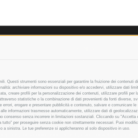
AZIENDA
OLICY
CHI SIAMO
LICY
MARCHI TRATTATI
 SICURI
CONDOMINI
li. Questi strumenti sono essenziali per garantire la fruizione dei contenuti di
alità: archiviare informazioni su dispositivo e/o accedervi, utilizzare dati limita
zata, creare profili per la personalizzazione dei contenuti, utilizzare profili per
raverso statistiche o la combinazione di dati provenienti da fonti diverse, svilu
Bonifico
ere errori, erogare e presentare pubblicità e contenuto, salvare e comunicare le
Bancario
base alle informazioni trasmesse automaticamente, utilizzare dati di geolocalizza
tuo consenso senza incorrere in limitazioni sostanziali. Cliccando su "Accetta co
ta tutto" per proseguire senza cookie non strettamente necessari. Puoi modific
o a sinistra. Le tue preferenze si applicheranno al solo dispositivo in uso.
ITA LIMITATA - VIALE MILANOFIORI, STRADA 4 - PALAZZO A5 20057, ASSAGO M
to improve your shopping experience.
By using our website, you're a