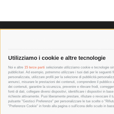
SPEDIZIONI
POLICY
COSTI DI SPEDIZIONE
PRIVACY P
TEMPI DI SPEDIZIONE
COOKIE PO
Utilizziamo i cookie e altre tecnologie
POLITICA DI RESO
PAGAMENTI
Noi e altre
15 terze parti
selezionate utilizziamo cookie e tecnologie simi
pubblicitari. Ad esempio, potremmo utilizzare i tuoi dati per le seguenti fin
personalizzata, utilizzare profili per la selezione di pubblicità personaliz
annunci, misurare le prestazioni dei contenuti, comprendere il pubblico att
dei contenuti, garantire la sicurezza, prevenire e rilevare frodi, corregg
fonti di dati, collegare diversi dispositivi, identificare i dispositivi in 
richieste attivamente. Puoi liberamente prestare, rifiutare o revocare il 
pulsante "Gestisci Preferenze" per personalizzare le tue scelte o "Rifiu
"Preferenze Cookie" in fondo alla pagina o sull'icona dello scudo in bass
SPESA ELETTRICA SOCIETA CONSORTILE A RESPONSABIL
We use cookies (and other similar technologies) to collect data 