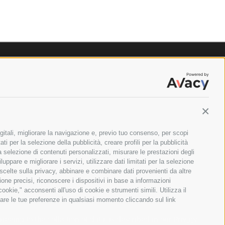
Contin
gitali, migliorare la navigazione e, previo tuo consenso, per scopi
ti per la selezione della pubblicità, creare profili per la pubblicità
 la selezione di contenuti personalizzati, misurare le prestazioni degli
ppare e migliorare i servizi, utilizzare dati limitati per la selezione
 scelte sulla privacy, abbinare e combinare dati provenienti da altre
zione precisi, riconoscere i dispositivi in base a informazioni
okie," acconsenti all'uso di cookie e strumenti simili. Utilizza il
are le tue preferenze in qualsiasi momento cliccando sul link
ILANO - PARTITA IVA E CODICE FISCALE: 08699710961
greeing to the collection of data as described in our
Privacy