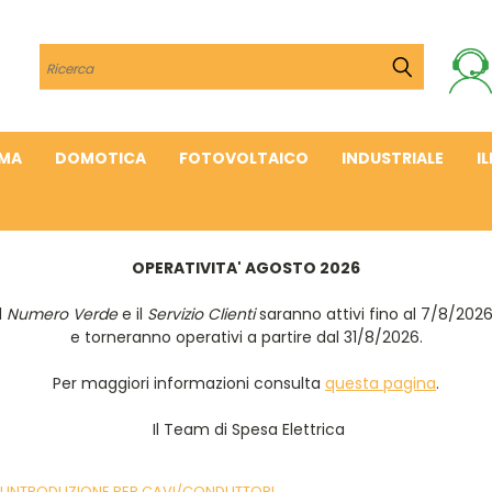
Cerca
IMA
DOMOTICA
FOTOVOLTAICO
INDUSTRIALE
I
OPERATIVITA' AGOSTO 2026
Il
Numero Verde
e il
Servizio Clienti
saranno attivi fino al 7/8/202
e torneranno operativi a partire dal 31/8/2026.
Per maggiori informazioni consulta
questa pagina
.
Il Team di Spesa Elettrica
DI INTRODUZIONE PER CAVI/CONDUTTORI