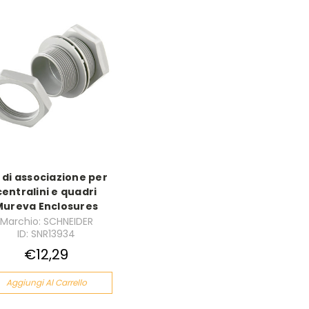
t di associazione per
centralini e quadri
Mureva Enclosures
Marchio: SCHNEIDER
ID: SNR13934
€12,29
Aggiungi Al Carrello