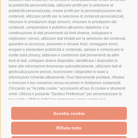
la pubblicità personalizzata, utilizzare profili per la selezione di
pubblicità personalizzata, creare profili per la personalizzazione dei
contenuti, utilizzare profili per la selezione di contenuti personalizzati,
AZIENDA
misurare le prestazioni degli annunci, misurare le prestazioni dei
contenuti, comprendere il pubblico attraverso statistiche o la
CHI SIAMO
combinazione di dati provenienti da fonti diverse, sviluppare e
MARCHI TRATTATI
migliorare i servizi, utilizzare dati limitati per la selezione dei contenuti,
garantire la sicurezza, prevenire e rilevare frodi, correggere errori,
CONDOMINI
erogare e presentare pubblicità e contenuto, salvare e comunicare le
scelte sulla privacy, abbinare e combinare dati provenienti da altre
fonti di dati, collegare diversi dispositivi, identificare i dispositivi in
base alle informazioni trasmesse automaticamente, utilizzare dati di
geolocalizzazione precisi, riconoscere i dispositivi in base a
informazioni richieste attivamente. Puoi liberamente prestare, rifiutare
Bonifico
Bancario
o revocare il tuo consenso senza incorrere in limitazioni sostanziali.
Cliccando su "Accetta cookie," acconsenti all'uso di cookie e strumenti
simili. Utilizza il pulsante "Gestisci Preferenze" per personalizzare le
tue scelte o "Rifiuta tutto" per proseguire senza cookie non
strettamente necessari. Puoi modificare le tue preferenze in qualsiasi
momento cliccando sul link "Preferenze Cookie" in fondo alla pagina o
SPESA ELETTRICA SOCIETA CONSORTILE A RESPONSABILITA LIMITATA - VIALE
Accetta cookie
sull'icona dello scudo in basso a sinistra. Le tue preferenze si
MILANOFIORI, STRADA 4 - PALAZZO A5 20057, ASSAGO MILANO - PARTITA IVA
We use cookies (and other similar technologies) to collect data
applicheranno al solo dispositivo in uso.
E CODICE FISCALE: 08699710961
to improve your shopping experience.
By using our website,
Rifiuta tutto
you're agreeing to the collection of data as described in our
Privacy Policy
.
Powered by
BigCommerce