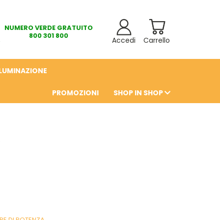
NUMERO VERDE GRATUITO
800 301 800
Accedi
Carrello
LLUMINAZIONE
PROMOZIONI
SHOP IN SHOP
6
RE DI POTENZA