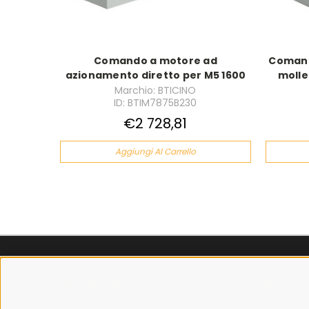
Comando a motore ad
Comand
azionamento diretto per M5 1600
molle
Marchio: BTICINO
ID: BTIM7875B230
€2 728,81
Aggiungi Al Carrello
SPEDIZIONI
POLICY