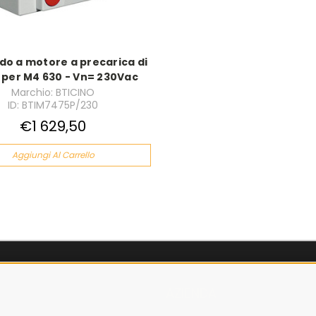
o a motore a precarica di
 per M4 630 - Vn= 230Vac
Marchio: BTICINO
ID: BTIM7475P/230
€1 629,50
Aggiungi Al Carrello
AZIENDA