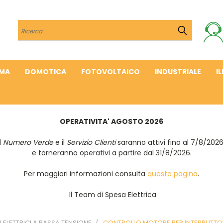
Cerca
IMA
DOMOTICA
FOTOVOLTAICO
INDUSTRIALE
I
OPERATIVITA' AGOSTO 2026
Il
Numero Verde
e il
Servizio Clienti
saranno attivi fino al 7/8/202
e torneranno operativi a partire dal 31/8/2026.
Per maggiori informazioni consulta
questa pagina
.
Il Team di Spesa Elettrica
ELETTRICI A BASSA TENSIONE
CONTROLLO MOTORE PER INTERRUTTO