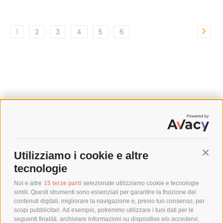
1
2
3
4
5
6
SPEDIZIONI
Utilizziamo i cookie e altre
Conti
COSTI DI SPEDIZIONE
tecnologie
TEMPI DI SPEDIZIONE
POLITICA DI RESO
Noi e altre
15 terze parti
selezionate utilizziamo cookie e tecnologie
simili. Questi strumenti sono essenziali per garantire la fruizione dei
contenuti digitali, migliorare la navigazione e, previo tuo consenso, per
scopi pubblicitari. Ad esempio, potremmo utilizzare i tuoi dati per le
POLICY
seguenti finalità: archiviare informazioni su dispositivo e/o accedervi,