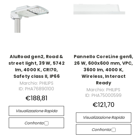
AluRoad gen2, Road &
Pannello CoreLine gen6,
street light, 39 W, 5742
26 W, 600x600 mm, VPC,
lm, 4000 K, CRI70,
3600 lm, 4000 K,
Safety class II, IP66
Wireless, Interact
Ready
Marchio: PHILIPS
ID: PHA76890100
Marchio: PHILIPS
ID: PHA75000599
€188,81
€121,70
Visualizzazione Rapida
Visualizzazione Rapida
Confronta
Confronta