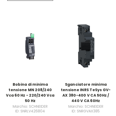
Bobina di minima
Sganciatore minima
tensione MN 208/240
tensione INRS TeSys GV-
Vca 60 Hz - 220/240 Vca
AX 380-400 V CA 50Hz /
50 Hz
440 V CA 60Hz
Marchio: SCHNEIDER
Marchio: SCHNEIDER
ID: SNRLV426804
ID: SNRGVAX385