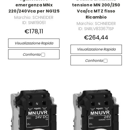
emergenza MNx
tensione MN 200/250
220/240Vca per NG125
Vca/cc MTZ fisso
Ricambio
Marchio: SCHNEIDER
ID: SNR19061
Marchio: SCHNEIDER
ID: SNRLV833671SP
€178,11
€264,44
Visualizzazione Rapida
Visualizzazione Rapida
Confronta
Confronta