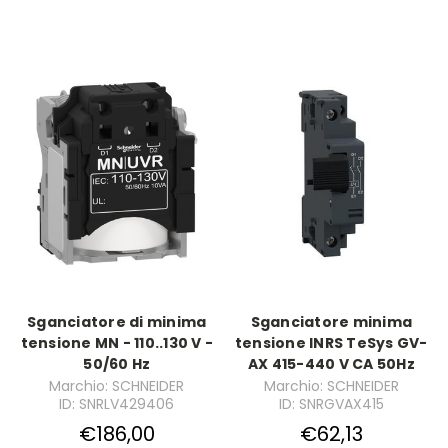
Sganciatore di minima
Sganciatore minima
tensione MN - 110..130 V -
tensione INRS TeSys GV-
50/60 Hz
AX 415-440 V CA 50Hz
Marchio: SCHNEIDER
Marchio: SCHNEIDER
ID: SNRLV429406
ID: SNRGVAX415
€186,00
€62,13