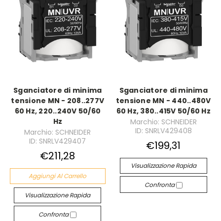
Sganciatore di minima
Sganciatore di minima
tensione MN - 208..277V
tensione MN - 440..480V
60 Hz, 220..240V 50/60
60 Hz, 380..415V 50/60 Hz
Hz
Marchio: SCHNEIDER
ID: SNRLV429408
Marchio: SCHNEIDER
ID: SNRLV429407
€199,31
€211,28
Visualizzazione Rapida
Aggiungi Al Carrello
Confronta
Visualizzazione Rapida
Confronta