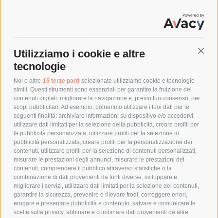
SPEDIZIONI
Utilizziamo i cookie e altre
Conti
COSTI DI SPEDIZIONE
tecnologie
TEMPI DI SPEDIZIONE
POLITICA DI RESO
Noi e altre
15 terze parti
selezionate utilizziamo cookie e tecnologie
simili. Questi strumenti sono essenziali per garantire la fruizione dei
contenuti digitali, migliorare la navigazione e, previo tuo consenso, per
scopi pubblicitari. Ad esempio, potremmo utilizzare i tuoi dati per le
POLICY
seguenti finalità: archiviare informazioni su dispositivo e/o accedervi,
utilizzare dati limitati per la selezione della pubblicità, creare profili per
PRIVACY POLICY
la pubblicità personalizzata, utilizzare profili per la selezione di
pubblicità personalizzata, creare profili per la personalizzazione dei
COOKIE POLICY
contenuti, utilizzare profili per la selezione di contenuti personalizzati,
PAGAMENTI SICURI
misurare le prestazioni degli annunci, misurare le prestazioni dei
contenuti, comprendere il pubblico attraverso statistiche o la
combinazione di dati provenienti da fonti diverse, sviluppare e
migliorare i servizi, utilizzare dati limitati per la selezione dei contenuti,
AZIENDA
garantire la sicurezza, prevenire e rilevare frodi, correggere errori,
erogare e presentare pubblicità e contenuto, salvare e comunicare le
CHI SIAMO
scelte sulla privacy, abbinare e combinare dati provenienti da altre