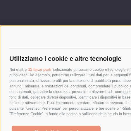
Utilizziamo i cookie e altre tecnologie
Noi e altre
15 terze parti
selezionate utilizziamo cookie e tecnologie simi
pubblicitari. Ad esempio, potremmo utilizzare i tuoi dati per le seguenti fin
personalizzata, utilizzare profili per la selezione di pubblicità personaliz
annunci, misurare le prestazioni dei contenuti, comprendere il pubblico att
dei contenuti, garantire la sicurezza, prevenire e rilevare frodi, corregg
fonti di dati, collegare diversi dispositivi, identificare i dispositivi in 
richieste attivamente. Puoi liberamente prestare, rifiutare o revocare il 
pulsante "Gestisci Preferenze" per personalizzare le tue scelte o "Rifiu
"Preferenze Cookie" in fondo alla pagina o sull'icona dello scudo in bass
We use cookies (and other similar technologies) to collect data 
Policy
.