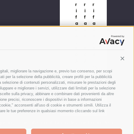
r
r
r
r
r
i
i
i
i
i
f
f
f
f
f
a
a
a
a
a
s
s
s
s
s
e
e
e
e
e
,
,
,
,
,
8
8
5
5
5
0
0
A
A
A
Contin
A
A
,
,
,
,
,
m
m
m
gitali, migliorare la navigazione e, previo tuo consenso, per scopi
m
m
o
o
o
ti per la selezione della pubblicità, creare profili per la pubblicità
o
o
n
n
n
 la selezione di contenuti personalizzati, misurare le prestazioni degli
n
n
t
t
t
ppare e migliorare i servizi, utilizzare dati limitati per la selezione
t
t
a
a
a
 scelte sulla privacy, abbinare e combinare dati provenienti da altre
a
a
g
g
g
zione precisi, riconoscere i dispositivi in base a informazioni
g
g
g
g
g
okie," acconsenti all'uso di cookie e strumenti simili. Utilizza il
g
g
i
i
i
are le tue preferenze in qualsiasi momento cliccando sul link
i
i
o
o
o
greeing to the collection of data as described in our
Privacy
o
o
s
s
s
s
s
u
u
u