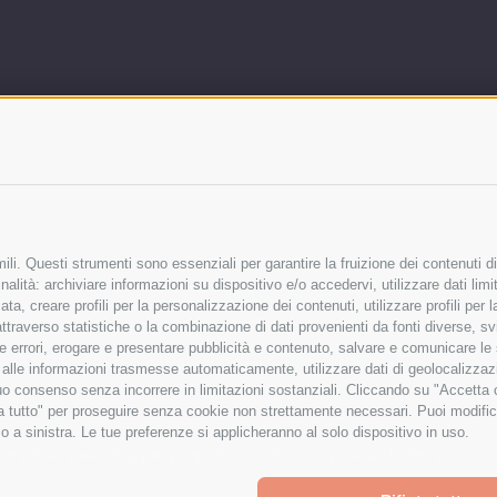
li. Questi strumenti sono essenziali per garantire la fruizione dei contenuti di
alità: archiviare informazioni su dispositivo e/o accedervi, utilizzare dati limita
zata, creare profili per la personalizzazione dei contenuti, utilizzare profili per
raverso statistiche o la combinazione di dati provenienti da fonti diverse, svilu
ere errori, erogare e presentare pubblicità e contenuto, salvare e comunicare le
base alle informazioni trasmesse automaticamente, utilizzare dati di geolocalizza
tuo consenso senza incorrere in limitazioni sostanziali. Cliccando su "Accetta co
ta tutto" per proseguire senza cookie non strettamente necessari. Puoi modific
o a sinistra. Le tue preferenze si applicheranno al solo dispositivo in uso.
to improve your shopping experience.
By using our website, you're a