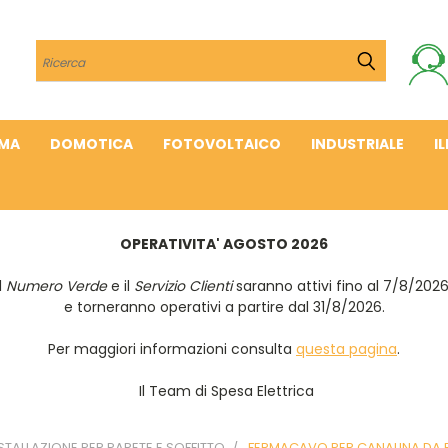
Cerca
IMA
DOMOTICA
FOTOVOLTAICO
INDUSTRIALE
I
OPERATIVITA' AGOSTO 2026
Il
Numero Verde
e il
Servizio Clienti
saranno attivi fino al 7/8/202
e torneranno operativi a partire dal 31/8/2026.
Per maggiori informazioni consulta
questa pagina
.
Il Team di Spesa Elettrica
NSTALLAZIONE PER PARETE E SOFFITTO
FERMACAVO PER CANALINA DA 