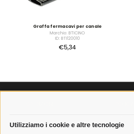
Graffa fermacavi per canale
Marchio: BTICINO
ID: BTI120010
€5,34
SPEDIZIONI
POLICY
COSTI DI SPEDIZIONE
PRIVACY P
TEMPI DI SPEDIZIONE
COOKIE PO
Utilizziamo i cookie e altre tecnologie
POLITICA DI RESO
PAGAMENTI