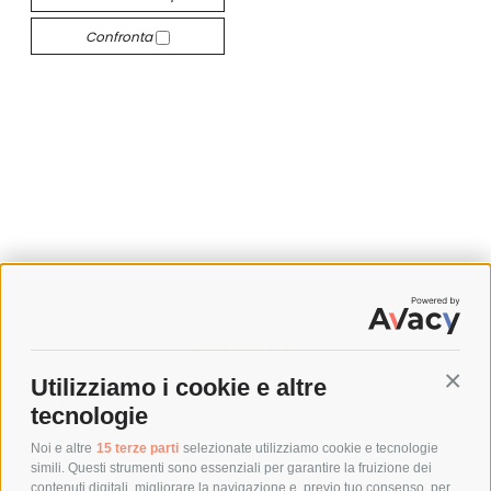
Confronta
SPEDIZIONI
Utilizziamo i cookie e altre
Conti
COSTI DI SPEDIZIONE
tecnologie
TEMPI DI SPEDIZIONE
POLITICA DI RESO
Noi e altre
15 terze parti
selezionate utilizziamo cookie e tecnologie
simili. Questi strumenti sono essenziali per garantire la fruizione dei
contenuti digitali, migliorare la navigazione e, previo tuo consenso, per