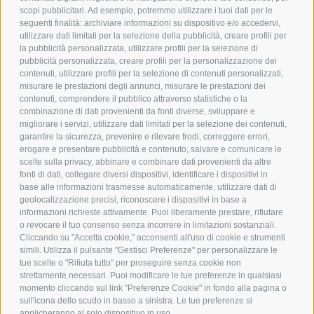
scopi pubblicitari. Ad esempio, potremmo utilizzare i tuoi dati per le
POLICY
seguenti finalità: archiviare informazioni su dispositivo e/o accedervi,
utilizzare dati limitati per la selezione della pubblicità, creare profili per
PRIVACY POLICY
la pubblicità personalizzata, utilizzare profili per la selezione di
pubblicità personalizzata, creare profili per la personalizzazione dei
COOKIE POLICY
contenuti, utilizzare profili per la selezione di contenuti personalizzati,
PAGAMENTI SICURI
misurare le prestazioni degli annunci, misurare le prestazioni dei
contenuti, comprendere il pubblico attraverso statistiche o la
combinazione di dati provenienti da fonti diverse, sviluppare e
migliorare i servizi, utilizzare dati limitati per la selezione dei contenuti,
AZIENDA
garantire la sicurezza, prevenire e rilevare frodi, correggere errori,
erogare e presentare pubblicità e contenuto, salvare e comunicare le
CHI SIAMO
scelte sulla privacy, abbinare e combinare dati provenienti da altre
fonti di dati, collegare diversi dispositivi, identificare i dispositivi in
MARCHI TRATTATI
base alle informazioni trasmesse automaticamente, utilizzare dati di
CONDOMINI
geolocalizzazione precisi, riconoscere i dispositivi in base a
informazioni richieste attivamente. Puoi liberamente prestare, rifiutare
o revocare il tuo consenso senza incorrere in limitazioni sostanziali.
Cliccando su "Accetta cookie," acconsenti all'uso di cookie e strumenti
simili. Utilizza il pulsante "Gestisci Preferenze" per personalizzare le
tue scelte o "Rifiuta tutto" per proseguire senza cookie non
Bonifico
strettamente necessari. Puoi modificare le tue preferenze in qualsiasi
Bancario
momento cliccando sul link "Preferenze Cookie" in fondo alla pagina o
sull'icona dello scudo in basso a sinistra. Le tue preferenze si
applicheranno al solo dispositivo in uso.