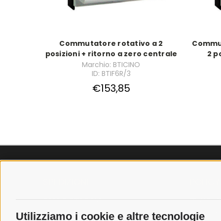
Commutatore rotativo a 2
Commut
posizioni + ritorno a zero centrale
2 p
Marchio: BTICINO
ID: BTIF6R/3
€153,85
SPEDIZIONI
POLICY
COSTI DI SPEDIZIONE
PRIVACY P
TEMPI DI SPEDIZIONE
COOKIE PO
Utilizziamo i cookie e altre tecnologie