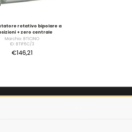
atore rotativo bipolare a
osizioni + zero centrale
Marchio: BTICINO
ID: BTIF6C/3
€146,21
AZIENDA
OLICY
CHI SIAMO
LICY
MARCHI TRATTATI