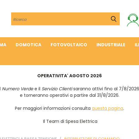
Cerca
IMA
DOMOTICA
FOTOVOLTAICO
INDUSTRIALE
I
OPERATIVITA' AGOSTO 2026
Il
Numero Verde
e il
Servizio Clienti
saranno attivi fino al 7/8/202
e torneranno operativi a partire dal 31/8/2026.
Per maggiori informazioni consulta
questa pagina
.
Il Team di Spesa Elettrica
ELETTRICI A BASSA TENSIONE
INTERRUTTORE DI COMANDO