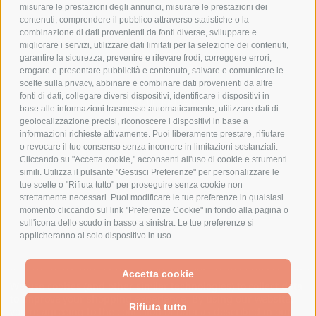
PAGAMENTI SICURI
misurare le prestazioni degli annunci, misurare le prestazioni dei
contenuti, comprendere il pubblico attraverso statistiche o la
combinazione di dati provenienti da fonti diverse, sviluppare e
migliorare i servizi, utilizzare dati limitati per la selezione dei contenuti,
AZIENDA
garantire la sicurezza, prevenire e rilevare frodi, correggere errori,
erogare e presentare pubblicità e contenuto, salvare e comunicare le
CHI SIAMO
scelte sulla privacy, abbinare e combinare dati provenienti da altre
fonti di dati, collegare diversi dispositivi, identificare i dispositivi in
MARCHI TRATTATI
base alle informazioni trasmesse automaticamente, utilizzare dati di
CONDOMINI
geolocalizzazione precisi, riconoscere i dispositivi in base a
informazioni richieste attivamente. Puoi liberamente prestare, rifiutare
o revocare il tuo consenso senza incorrere in limitazioni sostanziali.
Cliccando su "Accetta cookie," acconsenti all'uso di cookie e strumenti
simili. Utilizza il pulsante "Gestisci Preferenze" per personalizzare le
tue scelte o "Rifiuta tutto" per proseguire senza cookie non
Bonifico
strettamente necessari. Puoi modificare le tue preferenze in qualsiasi
Bancario
momento cliccando sul link "Preferenze Cookie" in fondo alla pagina o
sull'icona dello scudo in basso a sinistra. Le tue preferenze si
applicheranno al solo dispositivo in uso.
SPESA ELETTRICA SOCIETA CONSORTILE A RESPONSABILITA LIMITATA - VIALE
Accetta cookie
MILANOFIORI, STRADA 4 - PALAZZO A5 20057, ASSAGO MILANO - PARTITA IVA
We use cookies (and other similar technologies) to collect data
E CODICE FISCALE: 08699710961
to improve your shopping experience.
By using our website,
Rifiuta tutto
you're agreeing to the collection of data as described in our