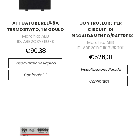
ATTUATORE REL╚ 8A
CONTROLLORE PER
TERMOSTATO, 1 MODULO
CIRCUITI DI
RISCALDAMENTO/RAFFRES
Marchio: ABB
ID: ABB2CSYE1107S
Marchio: ABB
ID: ABB2CDG110218R0011
€90,38
€526,01
Visualizzazione Rapida
Visualizzazione Rapida
Confronta
Confronta