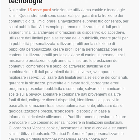
tecnologie
TEMPI DI SPEDIZIONE
POLITICA DI RESO
Noi e altre
15 terze parti
selezionate utilizziamo cookie e tecnologie
simili. Questi strumenti sono essenziali per garantire la fruizione dei
contenuti digitali, migliorare la navigazione e, previo tuo consenso, per
scopi pubblicitari. Ad esempio, potremmo utilizzare i tuoi dati per le
POLICY
seguenti finalità: archiviare informazioni su dispositivo e/o accedervi,
utilizzare dati limitati per la selezione della pubblicità, creare profili per
PRIVACY POLICY
la pubblicità personalizzata, utilizzare profili per la selezione di
pubblicità personalizzata, creare profili per la personalizzazione dei
COOKIE POLICY
contenuti, utilizzare profili per la selezione di contenuti personalizzati,
PAGAMENTI SICURI
misurare le prestazioni degli annunci, misurare le prestazioni dei
contenuti, comprendere il pubblico attraverso statistiche o la
combinazione di dati provenienti da fonti diverse, sviluppare e
migliorare i servizi, utilizzare dati limitati per la selezione dei contenuti,
AZIENDA
garantire la sicurezza, prevenire e rilevare frodi, correggere errori,
erogare e presentare pubblicità e contenuto, salvare e comunicare le
CHI SIAMO
scelte sulla privacy, abbinare e combinare dati provenienti da altre
fonti di dati, collegare diversi dispositivi, identificare i dispositivi in
MARCHI TRATTATI
base alle informazioni trasmesse automaticamente, utilizzare dati di
CONDOMINI
geolocalizzazione precisi, riconoscere i dispositivi in base a
informazioni richieste attivamente. Puoi liberamente prestare, rifiutare
o revocare il tuo consenso senza incorrere in limitazioni sostanziali.
Cliccando su "Accetta cookie," acconsenti all'uso di cookie e strumenti
simili. Utilizza il pulsante "Gestisci Preferenze" per personalizzare le
tue scelte o "Rifiuta tutto" per proseguire senza cookie non