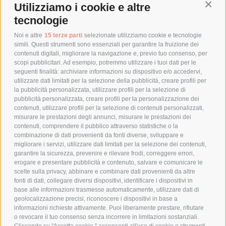
Utilizziamo i cookie e altre
Conti
COSTI DI SPEDIZIONE
tecnologie
TEMPI DI SPEDIZIONE
POLITICA DI RESO
Noi e altre
15 terze parti
selezionate utilizziamo cookie e tecnologie
simili. Questi strumenti sono essenziali per garantire la fruizione dei
contenuti digitali, migliorare la navigazione e, previo tuo consenso, per
scopi pubblicitari. Ad esempio, potremmo utilizzare i tuoi dati per le
POLICY
seguenti finalità: archiviare informazioni su dispositivo e/o accedervi,
utilizzare dati limitati per la selezione della pubblicità, creare profili per
PRIVACY POLICY
la pubblicità personalizzata, utilizzare profili per la selezione di
pubblicità personalizzata, creare profili per la personalizzazione dei
COOKIE POLICY
contenuti, utilizzare profili per la selezione di contenuti personalizzati,
PAGAMENTI SICURI
misurare le prestazioni degli annunci, misurare le prestazioni dei
contenuti, comprendere il pubblico attraverso statistiche o la
combinazione di dati provenienti da fonti diverse, sviluppare e
migliorare i servizi, utilizzare dati limitati per la selezione dei contenuti,
AZIENDA
garantire la sicurezza, prevenire e rilevare frodi, correggere errori,
erogare e presentare pubblicità e contenuto, salvare e comunicare le
CHI SIAMO
scelte sulla privacy, abbinare e combinare dati provenienti da altre
fonti di dati, collegare diversi dispositivi, identificare i dispositivi in
MARCHI TRATTATI
base alle informazioni trasmesse automaticamente, utilizzare dati di
CONDOMINI
geolocalizzazione precisi, riconoscere i dispositivi in base a
informazioni richieste attivamente. Puoi liberamente prestare, rifiutare
o revocare il tuo consenso senza incorrere in limitazioni sostanziali.