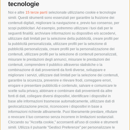
tecnologie
TEMPI DI SPEDIZIONE
POLITICA DI RESO
Noi e altre
15 terze parti
selezionate utilizziamo cookie e tecnologie
simili. Questi strumenti sono essenziali per garantire la fruizione dei
contenuti digitali, migliorare la navigazione e, previo tuo consenso, per
scopi pubblicitari. Ad esempio, potremmo utilizzare i tuoi dati per le
POLICY
seguenti finalità: archiviare informazioni su dispositivo e/o accedervi,
utilizzare dati limitati per la selezione della pubblicità, creare profili per
PRIVACY POLICY
la pubblicità personalizzata, utilizzare profili per la selezione di
pubblicità personalizzata, creare profili per la personalizzazione dei
COOKIE POLICY
contenuti, utilizzare profili per la selezione di contenuti personalizzati,
PAGAMENTI SICURI
misurare le prestazioni degli annunci, misurare le prestazioni dei
contenuti, comprendere il pubblico attraverso statistiche o la
combinazione di dati provenienti da fonti diverse, sviluppare e
migliorare i servizi, utilizzare dati limitati per la selezione dei contenuti,
AZIENDA
garantire la sicurezza, prevenire e rilevare frodi, correggere errori,
erogare e presentare pubblicità e contenuto, salvare e comunicare le
CHI SIAMO
scelte sulla privacy, abbinare e combinare dati provenienti da altre
fonti di dati, collegare diversi dispositivi, identificare i dispositivi in
MARCHI TRATTATI
base alle informazioni trasmesse automaticamente, utilizzare dati di
CONDOMINI
geolocalizzazione precisi, riconoscere i dispositivi in base a
informazioni richieste attivamente. Puoi liberamente prestare, rifiutare
o revocare il tuo consenso senza incorrere in limitazioni sostanziali.
Cliccando su "Accetta cookie," acconsenti all'uso di cookie e strumenti
simili. Utilizza il pulsante "Gestisci Preferenze" per personalizzare le