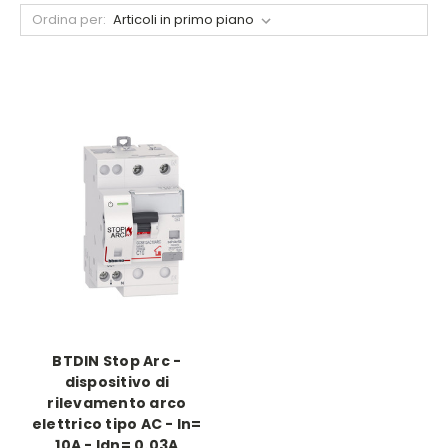
Ordina per:
BTDIN Stop Arc -
dispositivo di
rilevamento arco
elettrico tipo AC - In=
10A - Idn= 0.03A