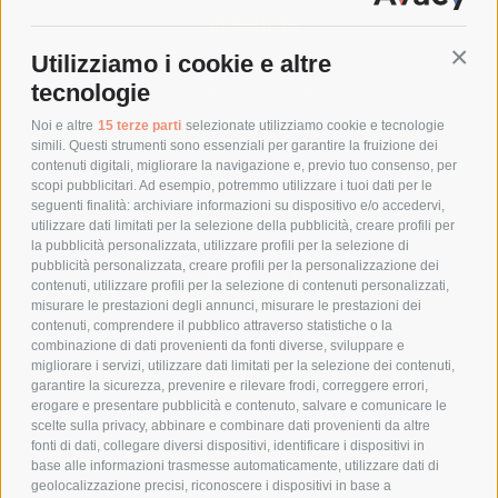
SPEDIZIONI
Utilizziamo i cookie e altre
Conti
COSTI DI SPEDIZIONE
tecnologie
TEMPI DI SPEDIZIONE
POLITICA DI RESO
Noi e altre
15 terze parti
selezionate utilizziamo cookie e tecnologie
simili. Questi strumenti sono essenziali per garantire la fruizione dei
contenuti digitali, migliorare la navigazione e, previo tuo consenso, per
scopi pubblicitari. Ad esempio, potremmo utilizzare i tuoi dati per le
POLICY
seguenti finalità: archiviare informazioni su dispositivo e/o accedervi,
utilizzare dati limitati per la selezione della pubblicità, creare profili per
PRIVACY POLICY
la pubblicità personalizzata, utilizzare profili per la selezione di
pubblicità personalizzata, creare profili per la personalizzazione dei
COOKIE POLICY
contenuti, utilizzare profili per la selezione di contenuti personalizzati,
PAGAMENTI SICURI
misurare le prestazioni degli annunci, misurare le prestazioni dei
contenuti, comprendere il pubblico attraverso statistiche o la
combinazione di dati provenienti da fonti diverse, sviluppare e
migliorare i servizi, utilizzare dati limitati per la selezione dei contenuti,
AZIENDA
garantire la sicurezza, prevenire e rilevare frodi, correggere errori,
erogare e presentare pubblicità e contenuto, salvare e comunicare le
CHI SIAMO
scelte sulla privacy, abbinare e combinare dati provenienti da altre
fonti di dati, collegare diversi dispositivi, identificare i dispositivi in
MARCHI TRATTATI
base alle informazioni trasmesse automaticamente, utilizzare dati di
CONDOMINI
geolocalizzazione precisi, riconoscere i dispositivi in base a