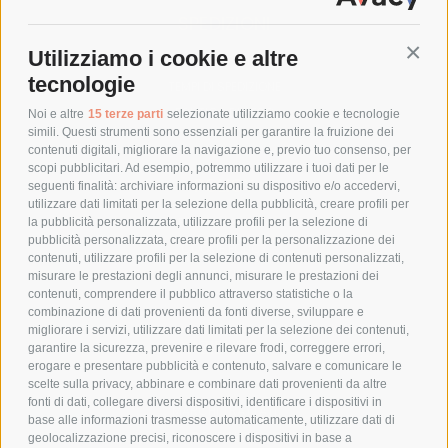
SPEDIZIONI
Utilizziamo i cookie e altre
Conti
COSTI DI SPEDIZIONE
tecnologie
TEMPI DI SPEDIZIONE
POLITICA DI RESO
Noi e altre
15 terze parti
selezionate utilizziamo cookie e tecnologie
simili. Questi strumenti sono essenziali per garantire la fruizione dei
contenuti digitali, migliorare la navigazione e, previo tuo consenso, per
scopi pubblicitari. Ad esempio, potremmo utilizzare i tuoi dati per le
POLICY
seguenti finalità: archiviare informazioni su dispositivo e/o accedervi,
utilizzare dati limitati per la selezione della pubblicità, creare profili per
PRIVACY POLICY
la pubblicità personalizzata, utilizzare profili per la selezione di
pubblicità personalizzata, creare profili per la personalizzazione dei
COOKIE POLICY
contenuti, utilizzare profili per la selezione di contenuti personalizzati,
PAGAMENTI SICURI
misurare le prestazioni degli annunci, misurare le prestazioni dei
contenuti, comprendere il pubblico attraverso statistiche o la
combinazione di dati provenienti da fonti diverse, sviluppare e
migliorare i servizi, utilizzare dati limitati per la selezione dei contenuti,
AZIENDA
garantire la sicurezza, prevenire e rilevare frodi, correggere errori,
erogare e presentare pubblicità e contenuto, salvare e comunicare le
CHI SIAMO
scelte sulla privacy, abbinare e combinare dati provenienti da altre
fonti di dati, collegare diversi dispositivi, identificare i dispositivi in
MARCHI TRATTATI
base alle informazioni trasmesse automaticamente, utilizzare dati di
CONDOMINI
geolocalizzazione precisi, riconoscere i dispositivi in base a