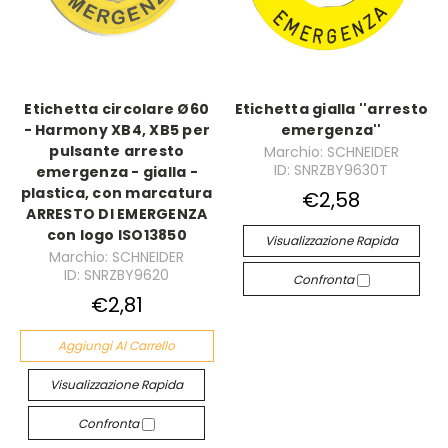
Etichetta circolare Ø60
Etichetta gialla ''arresto
- Harmony XB4, XB5 per
emergenza''
pulsante arresto
Marchio: SCHNEIDER
ID: SNRZBY9630T
emergenza - gialla -
plastica, con marcatura
€2,58
ARRESTO DI EMERGENZA
con logo ISO13850
Visualizzazione Rapida
Marchio: SCHNEIDER
ID: SNRZBY9620
Confronta
€2,81
Aggiungi Al Carrello
Visualizzazione Rapida
Confronta