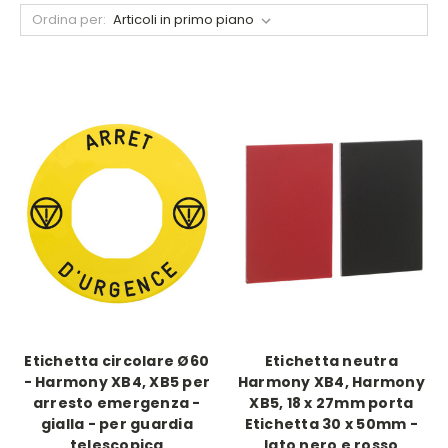
Ordina per:
Etichetta circolare Ø60
Etichetta neutra
- Harmony XB4, XB5 per
Harmony XB4, Harmony
arresto emergenza -
XB5, 18 x 27mm porta
gialla - per guardia
Etichetta 30 x 50mm -
telescopica
lato nero e rosso