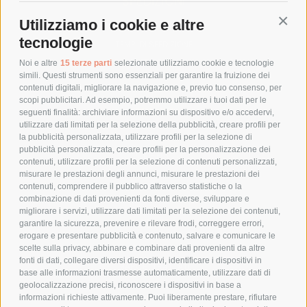
SPEDIZIONI
Utilizziamo i cookie e altre
Conti
COSTI DI SPEDIZIONE
tecnologie
TEMPI DI SPEDIZIONE
POLITICA DI RESO
Noi e altre
15 terze parti
selezionate utilizziamo cookie e tecnologie
simili. Questi strumenti sono essenziali per garantire la fruizione dei
contenuti digitali, migliorare la navigazione e, previo tuo consenso, per
scopi pubblicitari. Ad esempio, potremmo utilizzare i tuoi dati per le
POLICY
seguenti finalità: archiviare informazioni su dispositivo e/o accedervi,
utilizzare dati limitati per la selezione della pubblicità, creare profili per
PRIVACY POLICY
la pubblicità personalizzata, utilizzare profili per la selezione di
pubblicità personalizzata, creare profili per la personalizzazione dei
COOKIE POLICY
contenuti, utilizzare profili per la selezione di contenuti personalizzati,
PAGAMENTI SICURI
misurare le prestazioni degli annunci, misurare le prestazioni dei
contenuti, comprendere il pubblico attraverso statistiche o la
combinazione di dati provenienti da fonti diverse, sviluppare e
migliorare i servizi, utilizzare dati limitati per la selezione dei contenuti,
AZIENDA
garantire la sicurezza, prevenire e rilevare frodi, correggere errori,
erogare e presentare pubblicità e contenuto, salvare e comunicare le
CHI SIAMO
scelte sulla privacy, abbinare e combinare dati provenienti da altre
fonti di dati, collegare diversi dispositivi, identificare i dispositivi in
MARCHI TRATTATI
base alle informazioni trasmesse automaticamente, utilizzare dati di
CONDOMINI
geolocalizzazione precisi, riconoscere i dispositivi in base a
informazioni richieste attivamente. Puoi liberamente prestare, rifiutare