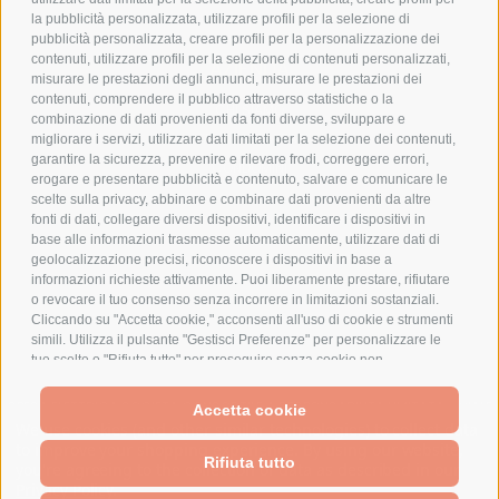
la pubblicità personalizzata, utilizzare profili per la selezione di
pubblicità personalizzata, creare profili per la personalizzazione dei
contenuti, utilizzare profili per la selezione di contenuti personalizzati,
AZIENDA
misurare le prestazioni degli annunci, misurare le prestazioni dei
contenuti, comprendere il pubblico attraverso statistiche o la
CHI SIAMO
combinazione di dati provenienti da fonti diverse, sviluppare e
MARCHI TRATTATI
migliorare i servizi, utilizzare dati limitati per la selezione dei contenuti,
garantire la sicurezza, prevenire e rilevare frodi, correggere errori,
CONDOMINI
erogare e presentare pubblicità e contenuto, salvare e comunicare le
scelte sulla privacy, abbinare e combinare dati provenienti da altre
fonti di dati, collegare diversi dispositivi, identificare i dispositivi in
base alle informazioni trasmesse automaticamente, utilizzare dati di
geolocalizzazione precisi, riconoscere i dispositivi in base a
informazioni richieste attivamente. Puoi liberamente prestare, rifiutare
Bonifico
Bancario
o revocare il tuo consenso senza incorrere in limitazioni sostanziali.
Cliccando su "Accetta cookie," acconsenti all'uso di cookie e strumenti
simili. Utilizza il pulsante "Gestisci Preferenze" per personalizzare le
tue scelte o "Rifiuta tutto" per proseguire senza cookie non
strettamente necessari. Puoi modificare le tue preferenze in qualsiasi
momento cliccando sul link "Preferenze Cookie" in fondo alla pagina o
SPESA ELETTRICA SOCIETA CONSORTILE A RESPONSABILITA LIMITATA - VIALE
Accetta cookie
sull'icona dello scudo in basso a sinistra. Le tue preferenze si
MILANOFIORI, STRADA 4 - PALAZZO A5 20057, ASSAGO MILANO - PARTITA IVA
We use cookies (and other similar technologies) to collect data
applicheranno al solo dispositivo in uso.
E CODICE FISCALE: 08699710961
to improve your shopping experience.
By using our website,
Rifiuta tutto
you're agreeing to the collection of data as described in our
Privacy Policy
.
Powered by
BigCommerce