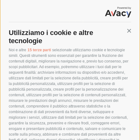
SPEDIZIONI
Utilizziamo i cookie e altre
Conti
COSTI DI SPEDIZIONE
tecnologie
TEMPI DI SPEDIZIONE
POLITICA DI RESO
Noi e altre
15 terze parti
selezionate utilizziamo cookie e tecnologie
simili. Questi strumenti sono essenziali per garantire la fruizione dei
contenuti digitali, migliorare la navigazione e, previo tuo consenso, per
scopi pubblicitari. Ad esempio, potremmo utilizzare i tuoi dati per le
POLICY
seguenti finalità: archiviare informazioni su dispositivo e/o accedervi,
utilizzare dati limitati per la selezione della pubblicità, creare profili per
PRIVACY POLICY
la pubblicità personalizzata, utilizzare profili per la selezione di
pubblicità personalizzata, creare profili per la personalizzazione dei
COOKIE POLICY
contenuti, utilizzare profili per la selezione di contenuti personalizzati,
PAGAMENTI SICURI
misurare le prestazioni degli annunci, misurare le prestazioni dei
contenuti, comprendere il pubblico attraverso statistiche o la
combinazione di dati provenienti da fonti diverse, sviluppare e
migliorare i servizi, utilizzare dati limitati per la selezione dei contenuti,
AZIENDA
garantire la sicurezza, prevenire e rilevare frodi, correggere errori,
erogare e presentare pubblicità e contenuto, salvare e comunicare le
CHI SIAMO
scelte sulla privacy, abbinare e combinare dati provenienti da altre