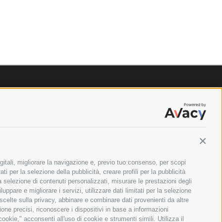
Contin
gitali, migliorare la navigazione e, previo tuo consenso, per scopi
ti per la selezione della pubblicità, creare profili per la pubblicità
 la selezione di contenuti personalizzati, misurare le prestazioni degli
ppare e migliorare i servizi, utilizzare dati limitati per la selezione
 scelte sulla privacy, abbinare e combinare dati provenienti da altre
zione precisi, riconoscere i dispositivi in base a informazioni
okie," acconsenti all'uso di cookie e strumenti simili. Utilizza il