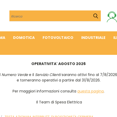
Cerca
IMA
DOMOTICA
FOTOVOLTAICO
INDUSTRIALE
I
OPERATIVITA' AGOSTO 2026
Il
Numero Verde
e il
Servizio Clienti
saranno attivi fino al 7/8/202
e torneranno operativi a partire dal 31/8/2026.
Per maggiori informazioni consulta
questa pagina
.
Il Team di Spesa Elettrica
TESTA AZIONAM. INTERRUTT. DI POSIZIONE/A CERNIERA