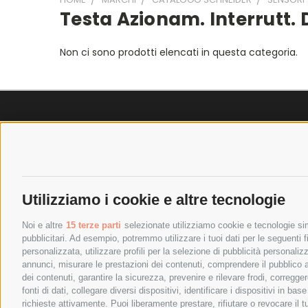
Testa Azionam. Interrutt. 
Non ci sono prodotti elencati in questa categoria.
SPEDIZIONI
POLICY
COSTI DI SPEDIZIONE
PRIVACY P
TEMPI DI SPEDIZIONE
COOKIE PO
Utilizziamo i cookie e altre tecnologie
POLITICA DI RESO
PAGAMENTI
Noi e altre
15 terze parti
selezionate utilizziamo cookie e tecnologie simi
pubblicitari. Ad esempio, potremmo utilizzare i tuoi dati per le seguenti fin
personalizzata, utilizzare profili per la selezione di pubblicità personaliz
annunci, misurare le prestazioni dei contenuti, comprendere il pubblico att
dei contenuti, garantire la sicurezza, prevenire e rilevare frodi, corregg
fonti di dati, collegare diversi dispositivi, identificare i dispositivi in 
richieste attivamente. Puoi liberamente prestare, rifiutare o revocare il 