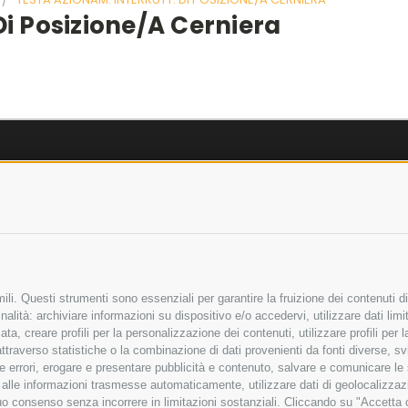
Di Posizione/a Cerniera
AZIENDA
OLICY
CHI SIAMO
LICY
MARCHI TRATTATI
 SICURI
CONDOMINI
li. Questi strumenti sono essenziali per garantire la fruizione dei contenuti di
alità: archiviare informazioni su dispositivo e/o accedervi, utilizzare dati limita
zata, creare profili per la personalizzazione dei contenuti, utilizzare profili per
raverso statistiche o la combinazione di dati provenienti da fonti diverse, svilu
Bonifico
Bancario
ere errori, erogare e presentare pubblicità e contenuto, salvare e comunicare le
base alle informazioni trasmesse automaticamente, utilizzare dati di geolocalizza
tuo consenso senza incorrere in limitazioni sostanziali. Cliccando su "Accetta co