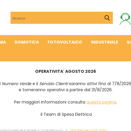
Cerca
IMA
DOMOTICA
FOTOVOLTAICO
INDUSTRIALE
I
OPERATIVITA' AGOSTO 2026
Il
Numero Verde
e il
Servizio Clienti
saranno attivi fino al 7/8/202
e torneranno operativi a partire dal 31/8/2026.
Per maggiori informazioni consulta
questa pagina
.
Il Team di Spesa Elettrica
CHI DI MISURAZIONE E CONTROLLO
TESTER DIN VDE 0701