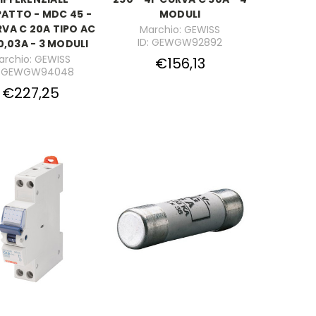
ATTO - MDC 45 -
MODULI
RVA C 20A TIPO AC
Marchio: GEWISS
ID: GEWGW92892
0,03A - 3 MODULI
archio: GEWISS
€156,13
: GEWGW94048
€227,25