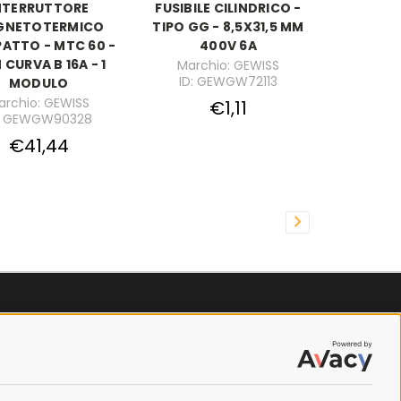
NTERRUTTORE
FUSIBILE CILINDRICO -
GNETOTERMICO
TIPO GG - 8,5X31,5 MM
ATTO - MTC 60 -
400V 6A
 CURVA B 16A - 1
Marchio: GEWISS
ID: GEWGW72113
MODULO
archio: GEWISS
€1,11
D: GEWGW90328
€41,44