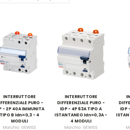
INTERRUTTORE
INTERRUTTORE
I
IFFERENZIALE PURO -
DIFFERENZIALE PURO -
DIFF
P - 2P 40A IMMUNITA
IDP - 4P 63A TIPO A
IDP 
TIPO B Idn=0,3 - 4
ISTANTANEO Idn=0,3A -
ISTAN
MODULI
4 MODULI
Marchio: GEWISS
Marchio: GEWISS
M