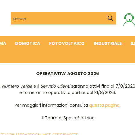
Cerca
IMA
DOMOTICA
FOTOVOLTAICO
INDUSTRIALE
I
OPERATIVITA' AGOSTO 2026
Il
Numero Verde
e il
Servizio Clienti
saranno attivi fino al 7/8/202
e torneranno operativi a partire dal 31/8/2026.
Per maggiori informazioni consulta
questa pagina
.
Il Team di Spesa Elettrica
/FUSIBILI/APPARECCHI INST. SERIE/PARETE