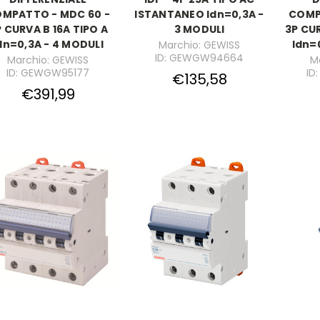
MPATTO - MDC 60 -
ISTANTANEO Idn=0,3A -
COMP
 CURVA B 16A TIPO A
3 MODULI
3P CU
dn=0,3A - 4 MODULI
Idn=
Marchio: GEWISS
ID: GEWGW94664
Marchio: GEWISS
M
ID: GEWGW95177
ID
€135,58
€391,99