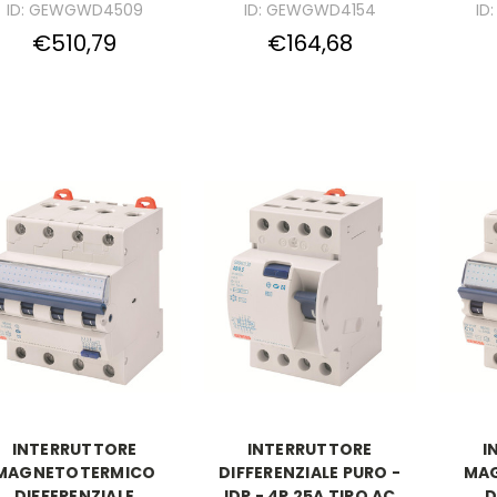
ID: GEWGWD4509
ID: GEWGWD4154
ID
€510,79
€164,68
INTERRUTTORE
INTERRUTTORE
I
MAGNETOTERMICO
DIFFERENZIALE PURO -
MA
DIFFERENZIALE
IDP - 4P 25A TIPO AC
D