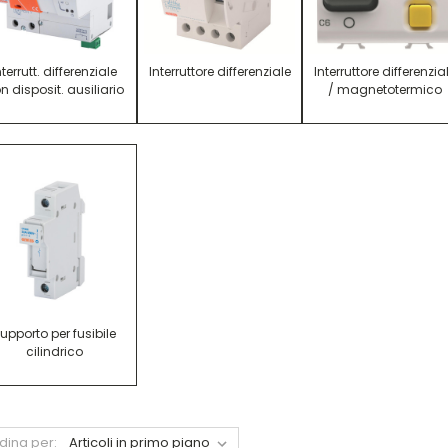
nterrutt. differenziale
Interruttore differenziale
Interruttore differenzia
n disposit. ausiliario
/ magnetotermico
upporto per fusibile
cilindrico
dina per: