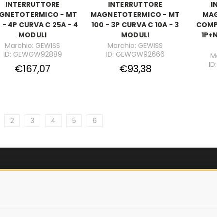
INTERRUTTORE
INTERRUTTORE
I
GNETOTERMICO - MT
MAGNETOTERMICO - MT
MA
 - 4P CURVA C 25A - 4
100 - 3P CURVA C 10A - 3
COMP
MODULI
MODULI
1P+N
Marchio: GEWISS
Marchio: GEWISS
ID: GEWGW92889
ID: GEWGW92666
M
I
€167,07
€93,38
2
3
4
5
6
AZIENDA
OLICY
CHI SIAMO
LICY
MARCHI TRATTATI