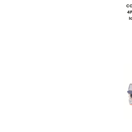
CO
4P
I