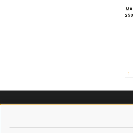
MA
250
1
SPEDIZIONI
POLICY
COSTI DI SPEDIZIONE
PRIVACY P
TEMPI DI SPEDIZIONE
COOKIE PO