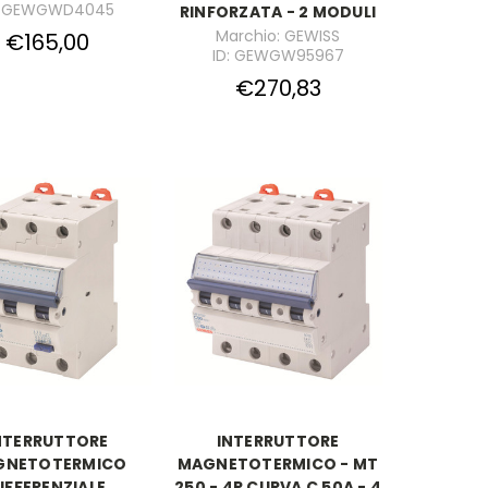
: GEWGWD4045
RINFORZATA - 2 MODULI
Marchio: GEWISS
€165,00
ID: GEWGW95967
€270,83
NTERRUTTORE
INTERRUTTORE
GNETOTERMICO
MAGNETOTERMICO - MT
IFFERENZIALE
250 - 4P CURVA C 50A - 4