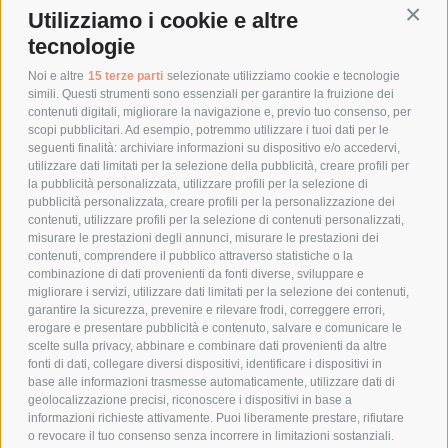
Utilizziamo i cookie e altre
Conti
COSTI DI SPEDIZIONE
tecnologie
TEMPI DI SPEDIZIONE
POLITICA DI RESO
Noi e altre
15 terze parti
selezionate utilizziamo cookie e tecnologie
simili. Questi strumenti sono essenziali per garantire la fruizione dei
contenuti digitali, migliorare la navigazione e, previo tuo consenso, per
scopi pubblicitari. Ad esempio, potremmo utilizzare i tuoi dati per le
POLICY
seguenti finalità: archiviare informazioni su dispositivo e/o accedervi,
utilizzare dati limitati per la selezione della pubblicità, creare profili per
PRIVACY POLICY
la pubblicità personalizzata, utilizzare profili per la selezione di
pubblicità personalizzata, creare profili per la personalizzazione dei
COOKIE POLICY
contenuti, utilizzare profili per la selezione di contenuti personalizzati,
PAGAMENTI SICURI
misurare le prestazioni degli annunci, misurare le prestazioni dei
contenuti, comprendere il pubblico attraverso statistiche o la
combinazione di dati provenienti da fonti diverse, sviluppare e
migliorare i servizi, utilizzare dati limitati per la selezione dei contenuti,
AZIENDA
garantire la sicurezza, prevenire e rilevare frodi, correggere errori,
erogare e presentare pubblicità e contenuto, salvare e comunicare le
CHI SIAMO
scelte sulla privacy, abbinare e combinare dati provenienti da altre
fonti di dati, collegare diversi dispositivi, identificare i dispositivi in
MARCHI TRATTATI
base alle informazioni trasmesse automaticamente, utilizzare dati di
CONDOMINI
geolocalizzazione precisi, riconoscere i dispositivi in base a
informazioni richieste attivamente. Puoi liberamente prestare, rifiutare
o revocare il tuo consenso senza incorrere in limitazioni sostanziali.