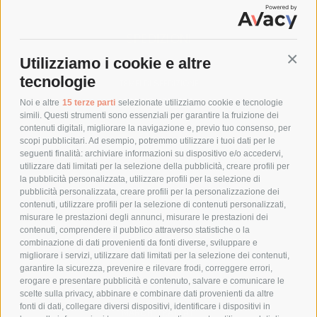
SPEDIZIONI
Utilizziamo i cookie e altre
Conti
COSTI DI SPEDIZIONE
tecnologie
TEMPI DI SPEDIZIONE
POLITICA DI RESO
Noi e altre
15 terze parti
selezionate utilizziamo cookie e tecnologie
simili. Questi strumenti sono essenziali per garantire la fruizione dei
contenuti digitali, migliorare la navigazione e, previo tuo consenso, per
scopi pubblicitari. Ad esempio, potremmo utilizzare i tuoi dati per le
POLICY
seguenti finalità: archiviare informazioni su dispositivo e/o accedervi,
utilizzare dati limitati per la selezione della pubblicità, creare profili per
PRIVACY POLICY
la pubblicità personalizzata, utilizzare profili per la selezione di
pubblicità personalizzata, creare profili per la personalizzazione dei
COOKIE POLICY
contenuti, utilizzare profili per la selezione di contenuti personalizzati,
PAGAMENTI SICURI
misurare le prestazioni degli annunci, misurare le prestazioni dei
contenuti, comprendere il pubblico attraverso statistiche o la
combinazione di dati provenienti da fonti diverse, sviluppare e
migliorare i servizi, utilizzare dati limitati per la selezione dei contenuti,
AZIENDA
garantire la sicurezza, prevenire e rilevare frodi, correggere errori,
erogare e presentare pubblicità e contenuto, salvare e comunicare le
CHI SIAMO
scelte sulla privacy, abbinare e combinare dati provenienti da altre
fonti di dati, collegare diversi dispositivi, identificare i dispositivi in
MARCHI TRATTATI