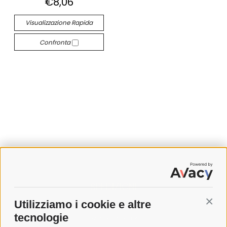
€8,06
Visualizzazione Rapida
Confronta
SPEDIZIONI
Utilizziamo i cookie e altre
Conti
COSTI DI SPEDIZIONE
tecnologie
TEMPI DI SPEDIZIONE