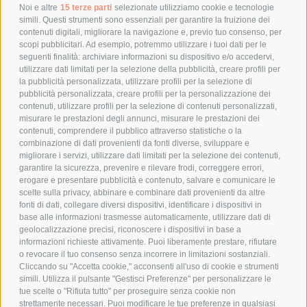
POLITICA DI RESO
Noi e altre
15 terze parti
selezionate utilizziamo cookie e tecnologie
simili. Questi strumenti sono essenziali per garantire la fruizione dei
contenuti digitali, migliorare la navigazione e, previo tuo consenso, per
scopi pubblicitari. Ad esempio, potremmo utilizzare i tuoi dati per le
POLICY
seguenti finalità: archiviare informazioni su dispositivo e/o accedervi,
utilizzare dati limitati per la selezione della pubblicità, creare profili per
PRIVACY POLICY
la pubblicità personalizzata, utilizzare profili per la selezione di
pubblicità personalizzata, creare profili per la personalizzazione dei
COOKIE POLICY
contenuti, utilizzare profili per la selezione di contenuti personalizzati,
PAGAMENTI SICURI
misurare le prestazioni degli annunci, misurare le prestazioni dei
contenuti, comprendere il pubblico attraverso statistiche o la
combinazione di dati provenienti da fonti diverse, sviluppare e
migliorare i servizi, utilizzare dati limitati per la selezione dei contenuti,
AZIENDA
garantire la sicurezza, prevenire e rilevare frodi, correggere errori,
erogare e presentare pubblicità e contenuto, salvare e comunicare le
CHI SIAMO
scelte sulla privacy, abbinare e combinare dati provenienti da altre
fonti di dati, collegare diversi dispositivi, identificare i dispositivi in
MARCHI TRATTATI
base alle informazioni trasmesse automaticamente, utilizzare dati di
CONDOMINI
geolocalizzazione precisi, riconoscere i dispositivi in base a
informazioni richieste attivamente. Puoi liberamente prestare, rifiutare
o revocare il tuo consenso senza incorrere in limitazioni sostanziali.
Cliccando su "Accetta cookie," acconsenti all'uso di cookie e strumenti
simili. Utilizza il pulsante "Gestisci Preferenze" per personalizzare le
tue scelte o "Rifiuta tutto" per proseguire senza cookie non
Bonifico
strettamente necessari. Puoi modificare le tue preferenze in qualsiasi