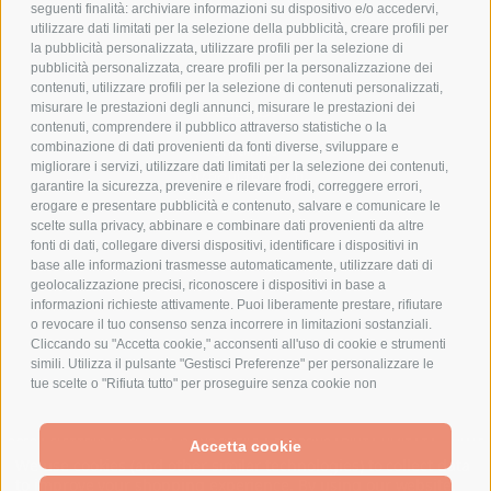
COOKIE POLICY
seguenti finalità: archiviare informazioni su dispositivo e/o accedervi,
PAGAMENTI SICURI
utilizzare dati limitati per la selezione della pubblicità, creare profili per
la pubblicità personalizzata, utilizzare profili per la selezione di
pubblicità personalizzata, creare profili per la personalizzazione dei
contenuti, utilizzare profili per la selezione di contenuti personalizzati,
AZIENDA
misurare le prestazioni degli annunci, misurare le prestazioni dei
contenuti, comprendere il pubblico attraverso statistiche o la
combinazione di dati provenienti da fonti diverse, sviluppare e
CHI SIAMO
migliorare i servizi, utilizzare dati limitati per la selezione dei contenuti,
MARCHI TRATTATI
garantire la sicurezza, prevenire e rilevare frodi, correggere errori,
CONDOMINI
erogare e presentare pubblicità e contenuto, salvare e comunicare le
scelte sulla privacy, abbinare e combinare dati provenienti da altre
fonti di dati, collegare diversi dispositivi, identificare i dispositivi in
base alle informazioni trasmesse automaticamente, utilizzare dati di
geolocalizzazione precisi, riconoscere i dispositivi in base a
informazioni richieste attivamente. Puoi liberamente prestare, rifiutare
Bonifico
o revocare il tuo consenso senza incorrere in limitazioni sostanziali.
Bancario
Cliccando su "Accetta cookie," acconsenti all'uso di cookie e strumenti
simili. Utilizza il pulsante "Gestisci Preferenze" per personalizzare le
tue scelte o "Rifiuta tutto" per proseguire senza cookie non
strettamente necessari. Puoi modificare le tue preferenze in qualsiasi
momento cliccando sul link "Preferenze Cookie" in fondo alla pagina o
SPESA ELETTRICA SOCIETA CONSORTILE A RESPONSABILITA LIMITATA - VIALE
sull'icona dello scudo in basso a sinistra. Le tue preferenze si
Accetta cookie
MILANOFIORI, STRADA 4 - PALAZZO A5 20057, ASSAGO MILANO - PARTITA IVA
We use cookies (and other similar technologies) to collect data
applicheranno al solo dispositivo in uso.
E CODICE FISCALE: 08699710961
to improve your shopping experience.
By using our website,