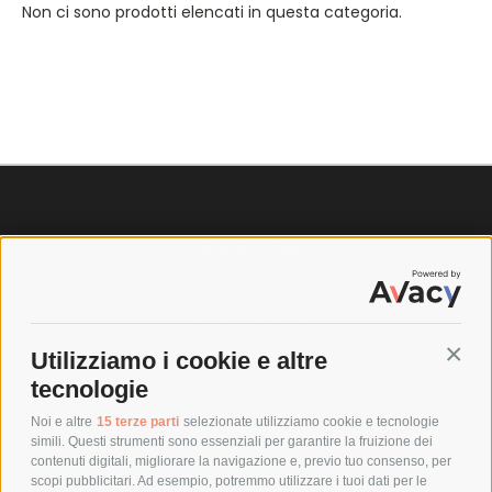
Non ci sono prodotti elencati in questa categoria.
SPEDIZIONI
COSTI DI SPEDIZIONE
TEMPI DI SPEDIZIONE
POLITICA DI RESO
Utilizziamo i cookie e altre
Conti
tecnologie
POLICY
Noi e altre
15 terze parti
selezionate utilizziamo cookie e tecnologie
simili. Questi strumenti sono essenziali per garantire la fruizione dei
contenuti digitali, migliorare la navigazione e, previo tuo consenso, per
PRIVACY POLICY
scopi pubblicitari. Ad esempio, potremmo utilizzare i tuoi dati per le