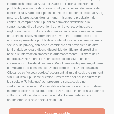
PRIVACY POLICY
la pubblicità personalizzata, utilizzare profili per la selezione di
pubblicità personalizzata, creare profili per la personalizzazione dei
COOKIE POLICY
contenuti, utilizzare profili per la selezione di contenuti personalizzati,
PAGAMENTI SICURI
misurare le prestazioni degli annunci, misurare le prestazioni dei
contenuti, comprendere il pubblico attraverso statistiche o la
combinazione di dati provenienti da fonti diverse, sviluppare e
migliorare i servizi, utilizzare dati limitati per la selezione dei contenuti,
AZIENDA
garantire la sicurezza, prevenire e rilevare frodi, correggere errori,
erogare e presentare pubblicità e contenuto, salvare e comunicare le
CHI SIAMO
scelte sulla privacy, abbinare e combinare dati provenienti da altre
fonti di dati, collegare diversi dispositivi, identificare i dispositivi in
MARCHI TRATTATI
base alle informazioni trasmesse automaticamente, utilizzare dati di
CONDOMINI
geolocalizzazione precisi, riconoscere i dispositivi in base a
informazioni richieste attivamente. Puoi liberamente prestare, rifiutare
o revocare il tuo consenso senza incorrere in limitazioni sostanziali.
Cliccando su "Accetta cookie," acconsenti all'uso di cookie e strumenti
simili. Utilizza il pulsante "Gestisci Preferenze" per personalizzare le
tue scelte o "Rifiuta tutto" per proseguire senza cookie non
Bonifico
strettamente necessari. Puoi modificare le tue preferenze in qualsiasi
Bancario
momento cliccando sul link "Preferenze Cookie" in fondo alla pagina o
sull'icona dello scudo in basso a sinistra. Le tue preferenze si
applicheranno al solo dispositivo in uso.
SPESA ELETTRICA SOCIETA CONSORTILE A RESPONSABILITA LIMITATA - VIALE
Accetta cookie