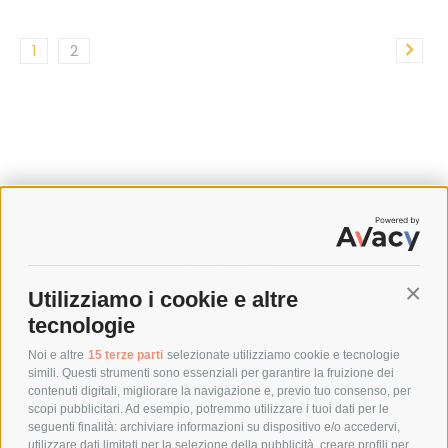
1
2
SPEDIZIONI
Utilizziamo i cookie e altre
Conti
COSTI DI SPEDIZIONE
tecnologie
TEMPI DI SPEDIZIONE
POLITICA DI RESO
Noi e altre
15 terze parti
selezionate utilizziamo cookie e tecnologie
simili. Questi strumenti sono essenziali per garantire la fruizione dei
contenuti digitali, migliorare la navigazione e, previo tuo consenso, per
scopi pubblicitari. Ad esempio, potremmo utilizzare i tuoi dati per le
POLICY
seguenti finalità: archiviare informazioni su dispositivo e/o accedervi,
utilizzare dati limitati per la selezione della pubblicità, creare profili per