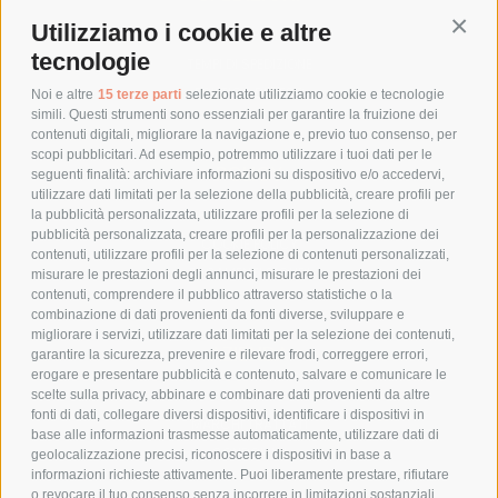
Utilizziamo i cookie e altre
Conti
COSTI DI SPEDIZIONE
tecnologie
TEMPI DI SPEDIZIONE
POLITICA DI RESO
Noi e altre
15 terze parti
selezionate utilizziamo cookie e tecnologie
simili. Questi strumenti sono essenziali per garantire la fruizione dei
contenuti digitali, migliorare la navigazione e, previo tuo consenso, per
scopi pubblicitari. Ad esempio, potremmo utilizzare i tuoi dati per le
POLICY
seguenti finalità: archiviare informazioni su dispositivo e/o accedervi,
utilizzare dati limitati per la selezione della pubblicità, creare profili per
PRIVACY POLICY
la pubblicità personalizzata, utilizzare profili per la selezione di
pubblicità personalizzata, creare profili per la personalizzazione dei
COOKIE POLICY
contenuti, utilizzare profili per la selezione di contenuti personalizzati,
PAGAMENTI SICURI
misurare le prestazioni degli annunci, misurare le prestazioni dei
contenuti, comprendere il pubblico attraverso statistiche o la
combinazione di dati provenienti da fonti diverse, sviluppare e
migliorare i servizi, utilizzare dati limitati per la selezione dei contenuti,
AZIENDA
garantire la sicurezza, prevenire e rilevare frodi, correggere errori,
erogare e presentare pubblicità e contenuto, salvare e comunicare le
CHI SIAMO
scelte sulla privacy, abbinare e combinare dati provenienti da altre
fonti di dati, collegare diversi dispositivi, identificare i dispositivi in
MARCHI TRATTATI
base alle informazioni trasmesse automaticamente, utilizzare dati di
CONDOMINI
geolocalizzazione precisi, riconoscere i dispositivi in base a
informazioni richieste attivamente. Puoi liberamente prestare, rifiutare
o revocare il tuo consenso senza incorrere in limitazioni sostanziali.