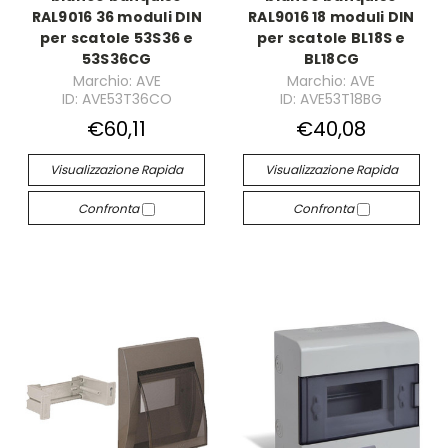
RAL9016 36 moduli DIN
RAL9016 18 moduli DIN
per scatole 53S36 e
per scatole BL18S e
53S36CG
BL18CG
Marchio: AVE
Marchio: AVE
ID: AVE53T36CO
ID: AVE53T18BG
€60,11
€40,08
Visualizzazione Rapida
Visualizzazione Rapida
Confronta
Confronta