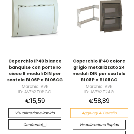
Coperchio IP40 bianco
Coperchio IP40 colore
banquise con portello
grigio metallizzato 24
cieco 8 moduli DIN per
moduli DIN per scatole
scatole BL06P e BL06CG
BL08P e BL08CG
Marchio: AVE
Marchio: AVE
ID: AVE53T08CO
ID: AVE53T24G
€15,59
€58,89
Visualizzazione Rapida
Aggiungi Al Carrello
Confronta
Visualizzazione Rapida