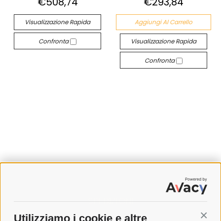
€508,74
€293,84
Visualizzazione Rapida
Aggiungi Al Carrello
Confronta
Visualizzazione Rapida
Confronta
SPEDIZIONI
Utilizziamo i cookie e altre
Conti
COSTI DI SPEDIZIONE