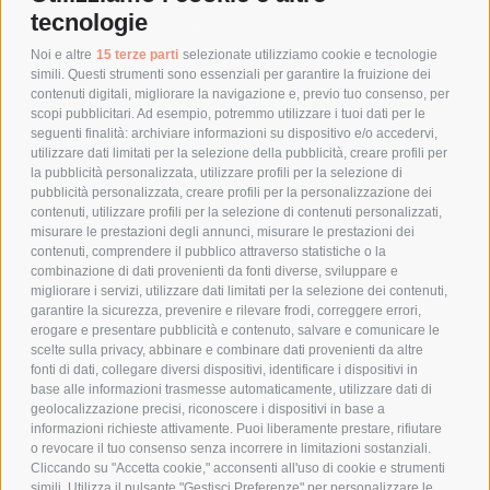
tecnologie
TEMPI DI SPEDIZIONE
POLITICA DI RESO
Noi e altre
15 terze parti
selezionate utilizziamo cookie e tecnologie
simili. Questi strumenti sono essenziali per garantire la fruizione dei
contenuti digitali, migliorare la navigazione e, previo tuo consenso, per
scopi pubblicitari. Ad esempio, potremmo utilizzare i tuoi dati per le
POLICY
seguenti finalità: archiviare informazioni su dispositivo e/o accedervi,
utilizzare dati limitati per la selezione della pubblicità, creare profili per
PRIVACY POLICY
la pubblicità personalizzata, utilizzare profili per la selezione di
pubblicità personalizzata, creare profili per la personalizzazione dei
COOKIE POLICY
contenuti, utilizzare profili per la selezione di contenuti personalizzati,
PAGAMENTI SICURI
misurare le prestazioni degli annunci, misurare le prestazioni dei
contenuti, comprendere il pubblico attraverso statistiche o la
combinazione di dati provenienti da fonti diverse, sviluppare e
migliorare i servizi, utilizzare dati limitati per la selezione dei contenuti,
AZIENDA
garantire la sicurezza, prevenire e rilevare frodi, correggere errori,
erogare e presentare pubblicità e contenuto, salvare e comunicare le
CHI SIAMO
scelte sulla privacy, abbinare e combinare dati provenienti da altre
fonti di dati, collegare diversi dispositivi, identificare i dispositivi in
MARCHI TRATTATI
base alle informazioni trasmesse automaticamente, utilizzare dati di
CONDOMINI
geolocalizzazione precisi, riconoscere i dispositivi in base a
informazioni richieste attivamente. Puoi liberamente prestare, rifiutare
o revocare il tuo consenso senza incorrere in limitazioni sostanziali.
Cliccando su "Accetta cookie," acconsenti all'uso di cookie e strumenti
simili. Utilizza il pulsante "Gestisci Preferenze" per personalizzare le