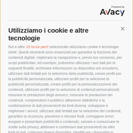
SPEDIZIONI
Utilizziamo i cookie e altre
Conti
COSTI DI SPEDIZIONE
tecnologie
TEMPI DI SPEDIZIONE
POLITICA DI RESO
Noi e altre
15 terze parti
selezionate utilizziamo cookie e tecnologie
simili. Questi strumenti sono essenziali per garantire la fruizione dei
contenuti digitali, migliorare la navigazione e, previo tuo consenso, per
scopi pubblicitari. Ad esempio, potremmo utilizzare i tuoi dati per le
POLICY
seguenti finalità: archiviare informazioni su dispositivo e/o accedervi,
utilizzare dati limitati per la selezione della pubblicità, creare profili per
PRIVACY POLICY
la pubblicità personalizzata, utilizzare profili per la selezione di
pubblicità personalizzata, creare profili per la personalizzazione dei
COOKIE POLICY
contenuti, utilizzare profili per la selezione di contenuti personalizzati,
PAGAMENTI SICURI
misurare le prestazioni degli annunci, misurare le prestazioni dei
contenuti, comprendere il pubblico attraverso statistiche o la
combinazione di dati provenienti da fonti diverse, sviluppare e
migliorare i servizi, utilizzare dati limitati per la selezione dei contenuti,
AZIENDA
garantire la sicurezza, prevenire e rilevare frodi, correggere errori,
erogare e presentare pubblicità e contenuto, salvare e comunicare le
CHI SIAMO
scelte sulla privacy, abbinare e combinare dati provenienti da altre
fonti di dati, collegare diversi dispositivi, identificare i dispositivi in