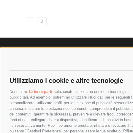
1
2
SPEDIZIONI
POLICY
COSTI DI SPEDIZIONE
PRIVACY P
TEMPI DI SPEDIZIONE
COOKIE PO
Utilizziamo i cookie e altre tecnologie
POLITICA DI RESO
PAGAMENTI
Noi e altre
15 terze parti
selezionate utilizziamo cookie e tecnologie simi
pubblicitari. Ad esempio, potremmo utilizzare i tuoi dati per le seguenti fin
personalizzata, utilizzare profili per la selezione di pubblicità personaliz
annunci, misurare le prestazioni dei contenuti, comprendere il pubblico att
dei contenuti, garantire la sicurezza, prevenire e rilevare frodi, corregg
fonti di dati, collegare diversi dispositivi, identificare i dispositivi in 
richieste attivamente. Puoi liberamente prestare, rifiutare o revocare il 
pulsante "Gestisci Preferenze" per personalizzare le tue scelte o "Rifiu