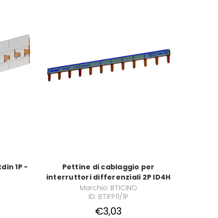
din 1P -
Pettine di cablaggio per
interruttori differenziali 2P ID4H
Marchio: BTICINO
ID: BTIFP11/1P
€3,03