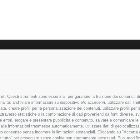
AZIENDA
OLICY
CHI SIAMO
LICY
MARCHI TRATTATI
 SICURI
CONDOMINI
li. Questi strumenti sono essenziali per garantire la fruizione dei contenuti di
alità: archiviare informazioni su dispositivo e/o accedervi, utilizzare dati limita
zata, creare profili per la personalizzazione dei contenuti, utilizzare profili per
raverso statistiche o la combinazione di dati provenienti da fonti diverse, svilu
Bonifico
ere errori, erogare e presentare pubblicità e contenuto, salvare e comunicare le
Bancario
base alle informazioni trasmesse automaticamente, utilizzare dati di geolocalizza
tuo consenso senza incorrere in limitazioni sostanziali. Cliccando su "Accetta co
ta tutto" per proseguire senza cookie non strettamente necessari. Puoi modific