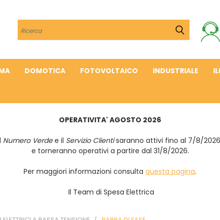
Cerca
IMA
DOMOTICA
FOTOVOLTAICO
INDUSTRIALE
I
OPERATIVITA' AGOSTO 2026
Il
Numero Verde
e il
Servizio Clienti
saranno attivi fino al 7/8/202
e torneranno operativi a partire dal 31/8/2026.
Per maggiori informazioni consulta
questa pagina
.
Il Team di Spesa Elettrica
ELETTRICI A BASSA TENSIONE
BARRA DI FASE