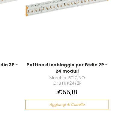
din 3P -
Pettine di cablaggio per Btdin 2P -
24 moduli
Marchio: BTICINO
ID: BTIFP24/2P
€55,18
Aggiungi Al Carrello