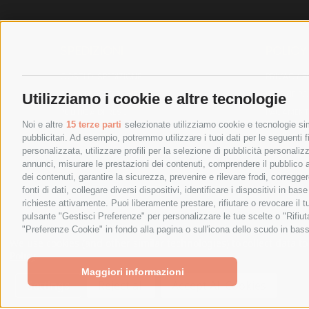
SPEDIZIONI
POLICY
COSTI DI SPEDIZIONE
PRIVACY P
TEMPI DI SPEDIZIONE
COOKIE PO
Utilizziamo i cookie e altre tecnologie
POLITICA DI RESO
PAGAMENTI
Noi e altre
15 terze parti
selezionate utilizziamo cookie e tecnologie simi
pubblicitari. Ad esempio, potremmo utilizzare i tuoi dati per le seguenti fin
personalizzata, utilizzare profili per la selezione di pubblicità personaliz
annunci, misurare le prestazioni dei contenuti, comprendere il pubblico att
dei contenuti, garantire la sicurezza, prevenire e rilevare frodi, corregg
fonti di dati, collegare diversi dispositivi, identificare i dispositivi in 
richieste attivamente. Puoi liberamente prestare, rifiutare o revocare il 
pulsante "Gestisci Preferenze" per personalizzare le tue scelte o "Rifiu
"Preferenze Cookie" in fondo alla pagina o sull'icona dello scudo in bass
SPESA ELETTRICA SOCIETA CONSORTILE A RESPONSABIL
We use cookies (and other similar technologies) to collect data 
Policy
.
Maggiori informazioni
Settings
Reject all
Accept All Cookies