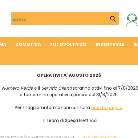
Cerca
IMA
DOMOTICA
FOTOVOLTAICO
INDUSTRIALE
I
OPERATIVITA' AGOSTO 2026
Il
Numero Verde
e il
Servizio Clienti
saranno attivi fino al 7/8/202
e torneranno operativi a partire dal 31/8/2026.
Per maggiori informazioni consulta
questa pagina
.
Il Team di Spesa Elettrica
NTERRUTTORI/CONNETTORI PER IMPIANTI
RADIORICEVITORE