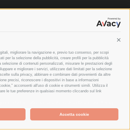
Contin
gitali, migliorare la navigazione e, previo tuo consenso, per scopi
ti per la selezione della pubblicità, creare profili per la pubblicità
 la selezione di contenuti personalizzati, misurare le prestazioni degli
ppare e migliorare i servizi, utilizzare dati limitati per la selezione
 scelte sulla privacy, abbinare e combinare dati provenienti da altre
zione precisi, riconoscere i dispositivi in base a informazioni
okie," acconsenti all'uso di cookie e strumenti simili. Utilizza il
are le tue preferenze in qualsiasi momento cliccando sul link
ILANO - PARTITA IVA E CODICE FISCALE: 08699710961
greeing to the collection of data as described in our
Privacy
Accetta cookie