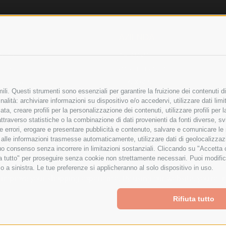
AZIENDA
OLICY
CHI SIAMO
LICY
MARCHI TRATTATI
 SICURI
CONDOMINI
li. Questi strumenti sono essenziali per garantire la fruizione dei contenuti di
alità: archiviare informazioni su dispositivo e/o accedervi, utilizzare dati limita
zata, creare profili per la personalizzazione dei contenuti, utilizzare profili per
raverso statistiche o la combinazione di dati provenienti da fonti diverse, svilu
Bonifico
ere errori, erogare e presentare pubblicità e contenuto, salvare e comunicare le
Bancario
base alle informazioni trasmesse automaticamente, utilizzare dati di geolocalizza
tuo consenso senza incorrere in limitazioni sostanziali. Cliccando su "Accetta co
ta tutto" per proseguire senza cookie non strettamente necessari. Puoi modific
o a sinistra. Le tue preferenze si applicheranno al solo dispositivo in uso.
ITA LIMITATA - VIALE MILANOFIORI, STRADA 4 - PALAZZO A5 20057, ASSAGO M
to improve your shopping experience.
By using our website, you're a
Powered by
BigCommerce
Rifiuta tutto
Created by
Lone Star Templates
© 2026 Spesa Elettrica