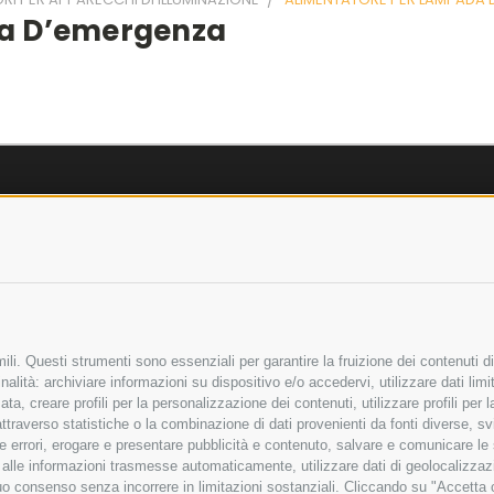
da D’emergenza
AZIENDA
OLICY
CHI SIAMO
LICY
MARCHI TRATTATI
 SICURI
CONDOMINI
li. Questi strumenti sono essenziali per garantire la fruizione dei contenuti di
alità: archiviare informazioni su dispositivo e/o accedervi, utilizzare dati limita
zata, creare profili per la personalizzazione dei contenuti, utilizzare profili per
raverso statistiche o la combinazione di dati provenienti da fonti diverse, svilu
Bonifico
Bancario
ere errori, erogare e presentare pubblicità e contenuto, salvare e comunicare le
base alle informazioni trasmesse automaticamente, utilizzare dati di geolocalizza
tuo consenso senza incorrere in limitazioni sostanziali. Cliccando su "Accetta co