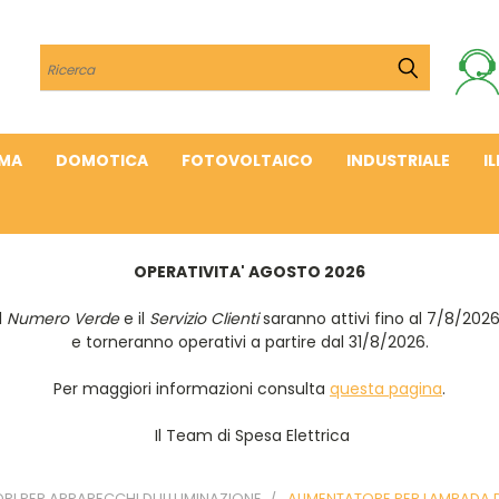
Cerca
IMA
DOMOTICA
FOTOVOLTAICO
INDUSTRIALE
I
OPERATIVITA' AGOSTO 2026
Il
Numero Verde
e il
Servizio Clienti
saranno attivi fino al 7/8/202
e torneranno operativi a partire dal 31/8/2026.
Per maggiori informazioni consulta
questa pagina
.
Il Team di Spesa Elettrica
I PER APPARECCHI DI ILLUMINAZIONE
ALIMENTATORE PER LAMPADA 