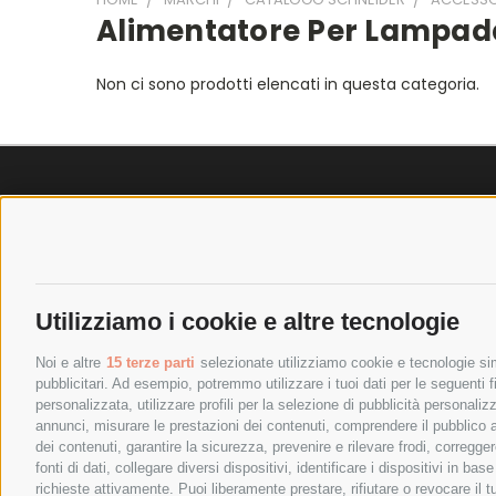
Alimentatore Per Lampa
Non ci sono prodotti elencati in questa categoria.
SPEDIZIONI
POLICY
COSTI DI SPEDIZIONE
PRIVACY P
TEMPI DI SPEDIZIONE
COOKIE PO
Utilizziamo i cookie e altre tecnologie
POLITICA DI RESO
PAGAMENTI
Noi e altre
15 terze parti
selezionate utilizziamo cookie e tecnologie simi
pubblicitari. Ad esempio, potremmo utilizzare i tuoi dati per le seguenti fin
personalizzata, utilizzare profili per la selezione di pubblicità personaliz
annunci, misurare le prestazioni dei contenuti, comprendere il pubblico att
dei contenuti, garantire la sicurezza, prevenire e rilevare frodi, corregg
fonti di dati, collegare diversi dispositivi, identificare i dispositivi in 
richieste attivamente. Puoi liberamente prestare, rifiutare o revocare il 