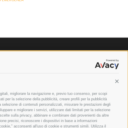
Contin
gitali, migliorare la navigazione e, previo tuo consenso, per scopi
ti per la selezione della pubblicità, creare profili per la pubblicità
 la selezione di contenuti personalizzati, misurare le prestazioni degli
ppare e migliorare i servizi, utilizzare dati limitati per la selezione
 scelte sulla privacy, abbinare e combinare dati provenienti da altre
zione precisi, riconoscere i dispositivi in base a informazioni
okie," acconsenti all'uso di cookie e strumenti simili. Utilizza il