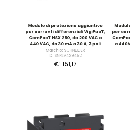
Modulo di protezione aggiuntivo
Modulo
per correnti differenziali VigiPacT,
per corr
ComPacT NSX 250, da 200 VAC a
ComPac
440 VAC, da 30 mA a 30 A, 3 poli
a 440V
Marchio: SCHNEIDER
ID: SNRLV429492
€1 151,17