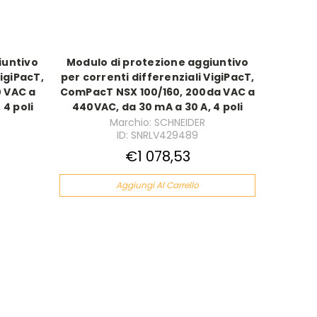
iuntivo
Modulo di protezione aggiuntivo
VigiPacT,
per correnti differenziali VigiPacT,
 VAC a
ComPacT NSX 100/160, 200da VAC a
 4 poli
440VAC, da 30 mA a 30 A, 4 poli
Marchio: SCHNEIDER
ID: SNRLV429489
€1 078,53
Aggiungi Al Carrello