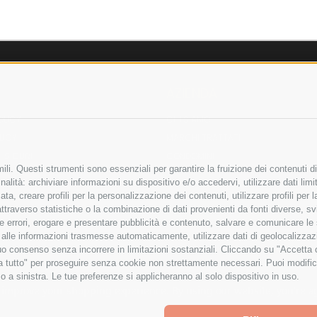
AZIENDA
OLICY
CHI SIAMO
LICY
MARCHI TRATTATI
 SICURI
CONDOMINI
li. Questi strumenti sono essenziali per garantire la fruizione dei contenuti di
alità: archiviare informazioni su dispositivo e/o accedervi, utilizzare dati limita
zata, creare profili per la personalizzazione dei contenuti, utilizzare profili per
raverso statistiche o la combinazione di dati provenienti da fonti diverse, svilu
Bonifico
ere errori, erogare e presentare pubblicità e contenuto, salvare e comunicare le
Bancario
base alle informazioni trasmesse automaticamente, utilizzare dati di geolocalizza
tuo consenso senza incorrere in limitazioni sostanziali. Cliccando su "Accetta co
ta tutto" per proseguire senza cookie non strettamente necessari. Puoi modific
o a sinistra. Le tue preferenze si applicheranno al solo dispositivo in uso.
ITA LIMITATA - VIALE MILANOFIORI, STRADA 4 - PALAZZO A5 20057, ASSAGO M
to improve your shopping experience.
By using our website, you're a
Powered by
BigCommerce