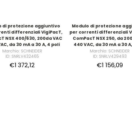
 di protezione aggiuntivo
Modulo di protezione agg
enti differenziali VigiPacT,
per correnti differenziali 
T NSX 400/630, 200da VAC
ComPacT NSX 250, da 200
AC, da 30 mA a 30 A, 4 poli
440 VAC, da 30 mA a 30 A,
Marchio: SCHNEIDER
Marchio: SCHNEIDER
ID: SNRLV432465
ID: SNRLV429493
€1 372,12
€1 156,09