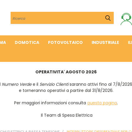
Cerca
IMA
DOMOTICA
FOTOVOLTAICO
INDUSTRIALE
I
OPERATIVITA' AGOSTO 2026
Il
Numero Verde
e il
Servizio Clienti
saranno attivi fino al 7/8/202
e torneranno operativi a partire dal 31/8/2026.
Per maggiori informazioni consulta
questa pagina
.
Il Team di Spesa Elettrica
HI ELETTRICI A BASSA TENSIONE
INTERRUTTORE DIFFERENZIALE PER 