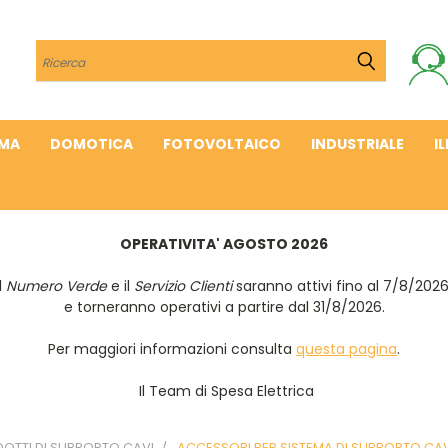
Cerca
IMA
DOMOTICA
FOTOVOLTAICO
INDUSTRIALE
I
OPERATIVITA' AGOSTO 2026
Il
Numero Verde
e il
Servizio Clienti
saranno attivi fino al 7/8/202
e torneranno operativi a partire dal 31/8/2026.
Per maggiori informazioni consulta
questa pagina
.
Il Team di Spesa Elettrica
OTTI DI SUPPORTO CAVI
ACCESSORI PER SISTEMA DI SUPPORTO CAV