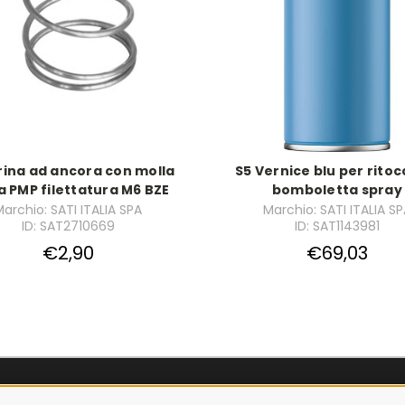
rina ad ancora con molla
S5 Vernice blu per ritoc
a PMP filettatura M6 BZE
bomboletta spray
archio: SATI ITALIA SPA
Marchio: SATI ITALIA S
ID: SAT2710669
ID: SAT1143981
€2,90
€69,03