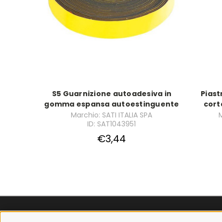
S5 Guarnizione autoadesiva in
Piast
gomma espansa autoestinguente
cort
Marchio: SATI ITALIA SPA
M
ID: SAT1043951
€3,44