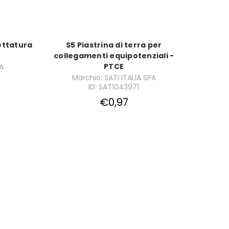
ettatura
S5 Piastrina di terra per
collegamenti equipotenziali -
PTCE
PA
Marchio: SATI ITALIA SPA
ID: SAT1043971
€0,97