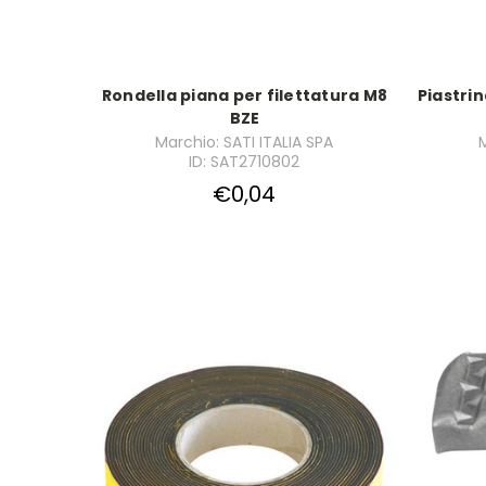
Rondella piana per filettatura M8
Piastri
BZE
Marchio: SATI ITALIA SPA
M
ID: SAT2710802
€0,04