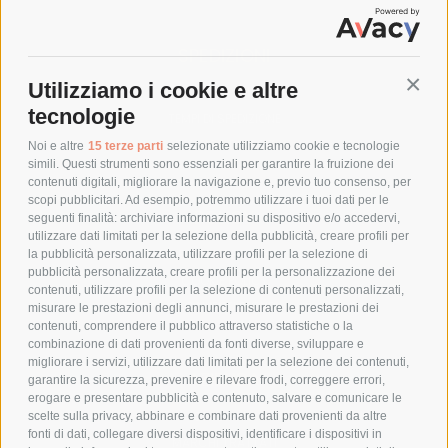
SPEDIZIONI
Utilizziamo i cookie e altre
Conti
COSTI DI SPEDIZIONE
tecnologie
TEMPI DI SPEDIZIONE
POLITICA DI RESO
Noi e altre
15 terze parti
selezionate utilizziamo cookie e tecnologie
simili. Questi strumenti sono essenziali per garantire la fruizione dei
contenuti digitali, migliorare la navigazione e, previo tuo consenso, per
scopi pubblicitari. Ad esempio, potremmo utilizzare i tuoi dati per le
POLICY
seguenti finalità: archiviare informazioni su dispositivo e/o accedervi,
utilizzare dati limitati per la selezione della pubblicità, creare profili per
PRIVACY POLICY
la pubblicità personalizzata, utilizzare profili per la selezione di
pubblicità personalizzata, creare profili per la personalizzazione dei
COOKIE POLICY
contenuti, utilizzare profili per la selezione di contenuti personalizzati,
PAGAMENTI SICURI
misurare le prestazioni degli annunci, misurare le prestazioni dei
contenuti, comprendere il pubblico attraverso statistiche o la
combinazione di dati provenienti da fonti diverse, sviluppare e
migliorare i servizi, utilizzare dati limitati per la selezione dei contenuti,
AZIENDA
garantire la sicurezza, prevenire e rilevare frodi, correggere errori,
erogare e presentare pubblicità e contenuto, salvare e comunicare le
CHI SIAMO
scelte sulla privacy, abbinare e combinare dati provenienti da altre
fonti di dati, collegare diversi dispositivi, identificare i dispositivi in
MARCHI TRATTATI