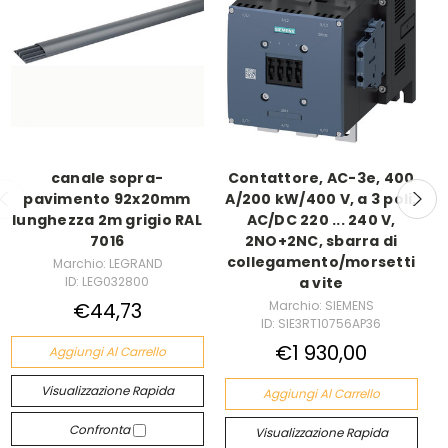
canale sopra-
Contattore, AC-3e, 400
pavimento 92x20mm
A/200 kW/400 V, a 3 poli,
lunghezza 2m grigio RAL
AC/DC 220 ... 240 V,
7016
2NO+2NC, sbarra di
collegamento/morsetti
Marchio: LEGRAND
ID: LEG032800
a vite
€44,73
Marchio: SIEMENS
ID: SIE3RT10756AP36
€1 930,00
Aggiungi Al Carrello
Visualizzazione Rapida
Aggiungi Al Carrello
Confronta
Visualizzazione Rapida