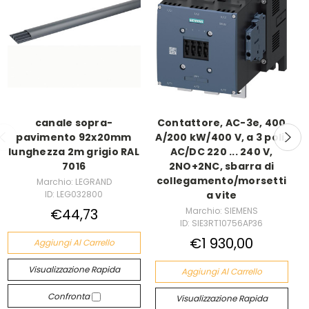
canale sopra-
Contattore, AC-3e, 400
pavimento 92x20mm
A/200 kW/400 V, a 3 poli,
lunghezza 2m grigio RAL
AC/DC 220 ... 240 V,
7016
2NO+2NC, sbarra di
collegamento/morsetti
Marchio: LEGRAND
ID: LEG032800
a vite
€44,73
Marchio: SIEMENS
ID: SIE3RT10756AP36
€1 930,00
Aggiungi Al Carrello
Visualizzazione Rapida
Aggiungi Al Carrello
Confronta
Visualizzazione Rapida