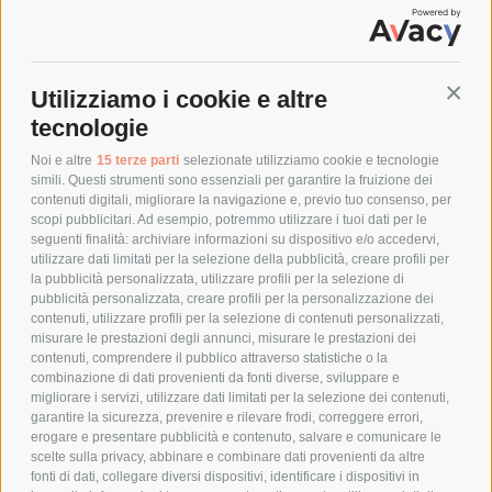
SPEDIZIONI
Utilizziamo i cookie e altre
Conti
COSTI DI SPEDIZIONE
tecnologie
TEMPI DI SPEDIZIONE
POLITICA DI RESO
Noi e altre
15 terze parti
selezionate utilizziamo cookie e tecnologie
simili. Questi strumenti sono essenziali per garantire la fruizione dei
contenuti digitali, migliorare la navigazione e, previo tuo consenso, per
scopi pubblicitari. Ad esempio, potremmo utilizzare i tuoi dati per le
POLICY
seguenti finalità: archiviare informazioni su dispositivo e/o accedervi,
utilizzare dati limitati per la selezione della pubblicità, creare profili per
PRIVACY POLICY
la pubblicità personalizzata, utilizzare profili per la selezione di
pubblicità personalizzata, creare profili per la personalizzazione dei
COOKIE POLICY
contenuti, utilizzare profili per la selezione di contenuti personalizzati,
PAGAMENTI SICURI
misurare le prestazioni degli annunci, misurare le prestazioni dei
contenuti, comprendere il pubblico attraverso statistiche o la
combinazione di dati provenienti da fonti diverse, sviluppare e
migliorare i servizi, utilizzare dati limitati per la selezione dei contenuti,
AZIENDA
garantire la sicurezza, prevenire e rilevare frodi, correggere errori,
erogare e presentare pubblicità e contenuto, salvare e comunicare le
CHI SIAMO
scelte sulla privacy, abbinare e combinare dati provenienti da altre
fonti di dati, collegare diversi dispositivi, identificare i dispositivi in
MARCHI TRATTATI