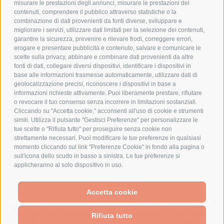
PAGAMENTI SICURI
misurare le prestazioni degli annunci, misurare le prestazioni dei
contenuti, comprendere il pubblico attraverso statistiche o la
combinazione di dati provenienti da fonti diverse, sviluppare e
migliorare i servizi, utilizzare dati limitati per la selezione dei contenuti,
AZIENDA
garantire la sicurezza, prevenire e rilevare frodi, correggere errori,
erogare e presentare pubblicità e contenuto, salvare e comunicare le
CHI SIAMO
scelte sulla privacy, abbinare e combinare dati provenienti da altre
fonti di dati, collegare diversi dispositivi, identificare i dispositivi in
MARCHI TRATTATI
base alle informazioni trasmesse automaticamente, utilizzare dati di
CONDOMINI
geolocalizzazione precisi, riconoscere i dispositivi in base a
informazioni richieste attivamente. Puoi liberamente prestare, rifiutare
o revocare il tuo consenso senza incorrere in limitazioni sostanziali.
Cliccando su "Accetta cookie," acconsenti all'uso di cookie e strumenti
simili. Utilizza il pulsante "Gestisci Preferenze" per personalizzare le
tue scelte o "Rifiuta tutto" per proseguire senza cookie non
Bonifico
strettamente necessari. Puoi modificare le tue preferenze in qualsiasi
Bancario
momento cliccando sul link "Preferenze Cookie" in fondo alla pagina o
sull'icona dello scudo in basso a sinistra. Le tue preferenze si
applicheranno al solo dispositivo in uso.
SPESA ELETTRICA SOCIETA CONSORTILE A RESPONSABILITA LIMITATA - VIALE
Accetta cookie
MILANOFIORI, STRADA 4 - PALAZZO A5 20057, ASSAGO MILANO - PARTITA IVA
We use cookies (and other similar technologies) to collect data
E CODICE FISCALE: 08699710961
to improve your shopping experience.
By using our website,
Rifiuta tutto
you're agreeing to the collection of data as described in our