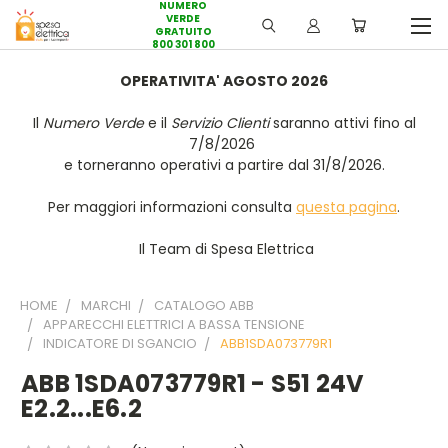
NUMERO
VERDE
GRATUITO
800 301 800
OPERATIVITA' AGOSTO 2026
Il
Numero Verde
e il
Servizio Clienti
saranno attivi fino al
7/8/2026
e torneranno operativi a partire dal 31/8/2026.
Per maggiori informazioni consulta
questa pagina
.
Il Team di Spesa Elettrica
HOME
MARCHI
CATALOGO ABB
APPARECCHI ELETTRICI A BASSA TENSIONE
INDICATORE DI SGANCIO
ABB1SDA073779R1
ABB 1SDA073779R1 - S51 24V
E2.2...E6.2