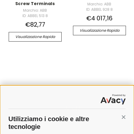
Screw Terminals
Marchio: ABB
ID: ABBEL 928 8
Marchio: ABB
ID: ABBEL 513 8
€4 017,16
€82,77
Visualizzazione Rapida
Visualizzazione Rapida
SPEDIZIONI
Utilizziamo i cookie e altre
Conti
COSTI DI SPEDIZIONE
tecnologie
TEMPI DI SPEDIZIONE