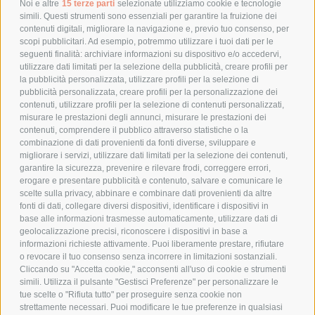
POLITICA DI RESO
Noi e altre
15 terze parti
selezionate utilizziamo cookie e tecnologie
simili. Questi strumenti sono essenziali per garantire la fruizione dei
contenuti digitali, migliorare la navigazione e, previo tuo consenso, per
scopi pubblicitari. Ad esempio, potremmo utilizzare i tuoi dati per le
POLICY
seguenti finalità: archiviare informazioni su dispositivo e/o accedervi,
utilizzare dati limitati per la selezione della pubblicità, creare profili per
PRIVACY POLICY
la pubblicità personalizzata, utilizzare profili per la selezione di
pubblicità personalizzata, creare profili per la personalizzazione dei
COOKIE POLICY
contenuti, utilizzare profili per la selezione di contenuti personalizzati,
PAGAMENTI SICURI
misurare le prestazioni degli annunci, misurare le prestazioni dei
contenuti, comprendere il pubblico attraverso statistiche o la
combinazione di dati provenienti da fonti diverse, sviluppare e
migliorare i servizi, utilizzare dati limitati per la selezione dei contenuti,
AZIENDA
garantire la sicurezza, prevenire e rilevare frodi, correggere errori,
erogare e presentare pubblicità e contenuto, salvare e comunicare le
CHI SIAMO
scelte sulla privacy, abbinare e combinare dati provenienti da altre
fonti di dati, collegare diversi dispositivi, identificare i dispositivi in
MARCHI TRATTATI
base alle informazioni trasmesse automaticamente, utilizzare dati di
CONDOMINI
geolocalizzazione precisi, riconoscere i dispositivi in base a
informazioni richieste attivamente. Puoi liberamente prestare, rifiutare
o revocare il tuo consenso senza incorrere in limitazioni sostanziali.
Cliccando su "Accetta cookie," acconsenti all'uso di cookie e strumenti
simili. Utilizza il pulsante "Gestisci Preferenze" per personalizzare le
tue scelte o "Rifiuta tutto" per proseguire senza cookie non
Bonifico
strettamente necessari. Puoi modificare le tue preferenze in qualsiasi
Bancario