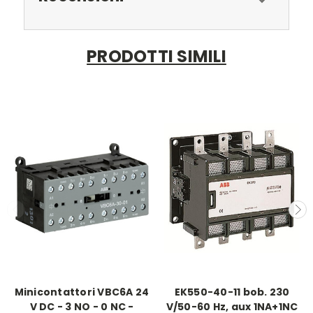
PRODOTTI SIMILI
Minicontattori VBC6A 24
EK550-40-11 bob. 230
V DC - 3 NO - 0 NC -
V/50-60 Hz, aux 1NA+1NC