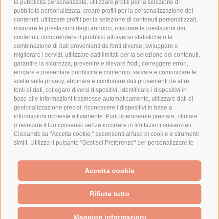
la pubblicità personalizzata, utilizzare profili per la selezione di
pubblicità personalizzata, creare profili per la personalizzazione dei
AZIENDA
contenuti, utilizzare profili per la selezione di contenuti personalizzati,
misurare le prestazioni degli annunci, misurare le prestazioni dei
contenuti, comprendere il pubblico attraverso statistiche o la
CHI SIAMO
combinazione di dati provenienti da fonti diverse, sviluppare e
MARCHI TRATTATI
migliorare i servizi, utilizzare dati limitati per la selezione dei contenuti,
garantire la sicurezza, prevenire e rilevare frodi, correggere errori,
CONDOMINI
erogare e presentare pubblicità e contenuto, salvare e comunicare le
scelte sulla privacy, abbinare e combinare dati provenienti da altre
fonti di dati, collegare diversi dispositivi, identificare i dispositivi in
base alle informazioni trasmesse automaticamente, utilizzare dati di
geolocalizzazione precisi, riconoscere i dispositivi in base a
Bonifico
informazioni richieste attivamente. Puoi liberamente prestare, rifiutare
Bancario
o revocare il tuo consenso senza incorrere in limitazioni sostanziali.
Cliccando su "Accetta cookie," acconsenti all'uso di cookie e strumenti
simili. Utilizza il pulsante "Gestisci Preferenze" per personalizzare le
tue scelte o "Rifiuta tutto" per proseguire senza cookie non
strettamente necessari. Puoi modificare le tue preferenze in qualsiasi
SPESA ELETTRICA SOCIETA CONSORTILE A RESPONSABILITA LIMITATA - VIALE
momento cliccando sul link "Preferenze Cookie" in fondo alla pagina o
Accetta cookie
MILANOFIORI, STRADA 4 - PALAZZO A5 20057, ASSAGO MILANO - PARTITA IVA
sull'icona dello scudo in basso a sinistra. Le tue preferenze si
We use cookies (and other similar technologies) to collect data
E CODICE FISCALE: 08699710961
applicheranno al solo dispositivo in uso.
to improve your shopping experience.
By using our website,
Rifiuta tutto
you're agreeing to the collection of data as described in our
Privacy Policy
.
Powered by
BigCommerce
Created by
Lone Star Templates
Maggiori informazioni