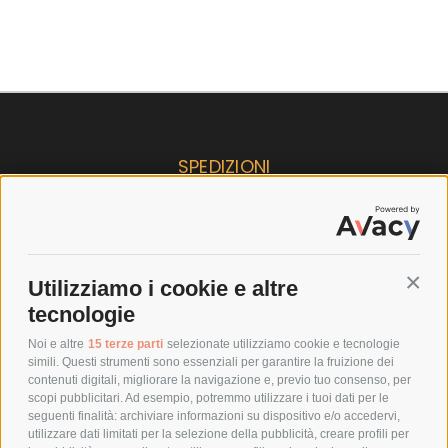
SPEDIZIONI
COSTI DI SPEDIZIONE
TEMPI DI SPEDIZIONE
POLITICA DI RESO
Utilizziamo i cookie e altre
Conti
tecnologie
POLICY
Noi e altre
15 terze parti
selezionate utilizziamo cookie e tecnologie
simili. Questi strumenti sono essenziali per garantire la fruizione dei
PRIVACY POLICY
contenuti digitali, migliorare la navigazione e, previo tuo consenso, per
COOKIE POLICY
scopi pubblicitari. Ad esempio, potremmo utilizzare i tuoi dati per le
seguenti finalità: archiviare informazioni su dispositivo e/o accedervi,
PAGAMENTI SICURI
utilizzare dati limitati per la selezione della pubblicità, creare profili per