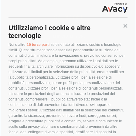
SPEDIZIONI
Utilizziamo i cookie e altre
Conti
COSTI DI SPEDIZIONE
tecnologie
TEMPI DI SPEDIZIONE
POLITICA DI RESO
Noi e altre
15 terze parti
selezionate utilizziamo cookie e tecnologie
simili. Questi strumenti sono essenziali per garantire la fruizione dei
contenuti digitali, migliorare la navigazione e, previo tuo consenso, per
scopi pubblicitari. Ad esempio, potremmo utilizzare i tuoi dati per le
POLICY
seguenti finalità: archiviare informazioni su dispositivo e/o accedervi,
utilizzare dati limitati per la selezione della pubblicità, creare profili per
PRIVACY POLICY
la pubblicità personalizzata, utilizzare profili per la selezione di
pubblicità personalizzata, creare profili per la personalizzazione dei
COOKIE POLICY
contenuti, utilizzare profili per la selezione di contenuti personalizzati,
PAGAMENTI SICURI
misurare le prestazioni degli annunci, misurare le prestazioni dei
contenuti, comprendere il pubblico attraverso statistiche o la
combinazione di dati provenienti da fonti diverse, sviluppare e
migliorare i servizi, utilizzare dati limitati per la selezione dei contenuti,
AZIENDA
garantire la sicurezza, prevenire e rilevare frodi, correggere errori,
erogare e presentare pubblicità e contenuto, salvare e comunicare le
CHI SIAMO
scelte sulla privacy, abbinare e combinare dati provenienti da altre
fonti di dati, collegare diversi dispositivi, identificare i dispositivi in
MARCHI TRATTATI