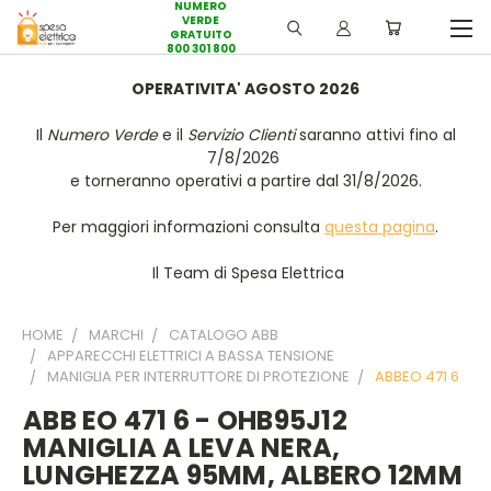
NUMERO
VERDE
GRATUITO
800 301 800
OPERATIVITA' AGOSTO 2026
Il
Numero Verde
e il
Servizio Clienti
saranno attivi fino al
7/8/2026
e torneranno operativi a partire dal 31/8/2026.
Per maggiori informazioni consulta
questa pagina
.
Il Team di Spesa Elettrica
HOME
MARCHI
CATALOGO ABB
APPARECCHI ELETTRICI A BASSA TENSIONE
MANIGLIA PER INTERRUTTORE DI PROTEZIONE
ABBEO 471 6
ABB EO 471 6 - OHB95J12
MANIGLIA A LEVA NERA,
LUNGHEZZA 95MM, ALBERO 12MM