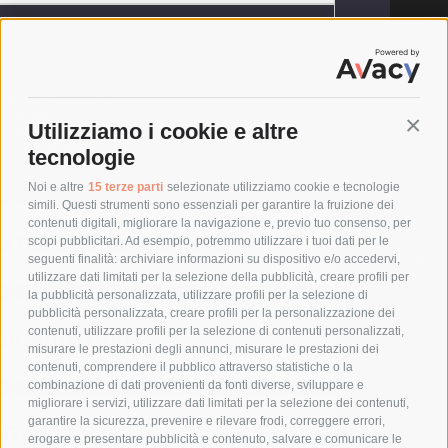
ine: EP2060K - Quadri di automazione, Armadi IS2, Strutture in
lli posteriori IP65
oduttore - ABBEP2060K
ecnica WEB
Conti
Utilizziamo i cookie e altre
 per l'uso - ABBEP2060K
zione REACH - ABBEP2060K
tecnologie
ione RoHS - ABBEP2060K
Noi e altre
15 terze parti
selezionate utilizziamo cookie e tecnologie
simili. Questi strumenti sono essenziali per garantire la fruizione dei
contenuti digitali, migliorare la navigazione e, previo tuo consenso, per
SPESA E
tteristiche tecniche
scopi pubblicitari. Ad esempio, potremmo utilizzare i tuoi dati per le
RESP
seguenti finalità: archiviare informazioni su dispositivo e/o accedervi,
MILAN
utilizzare dati limitati per la selezione della pubblicità, creare profili per
20057,
CO
la pubblicità personalizzata, utilizzare profili per la selezione di
pubblicità personalizzata, creare profili per la personalizzazione dei
umentazione
contenuti, utilizzare profili per la selezione di contenuti personalizzati,
Cr
misurare le prestazioni degli annunci, misurare le prestazioni dei
contenuti, comprendere il pubblico attraverso statistiche o la
combinazione di dati provenienti da fonti diverse, sviluppare e
migliorare i servizi, utilizzare dati limitati per la selezione dei contenuti,
garantire la sicurezza, prevenire e rilevare frodi, correggere errori,
 Gspr
erogare e presentare pubblicità e contenuto, salvare e comunicare le