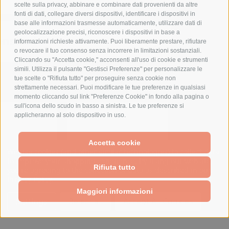
scelte sulla privacy, abbinare e combinare dati provenienti da altre
fonti di dati, collegare diversi dispositivi, identificare i dispositivi in
base alle informazioni trasmesse automaticamente, utilizzare dati di
geolocalizzazione precisi, riconoscere i dispositivi in base a
nsioni
informazioni richieste attivamente. Puoi liberamente prestare, rifiutare
o revocare il tuo consenso senza incorrere in limitazioni sostanziali.
Cliccando su "Accetta cookie," acconsenti all'uso di cookie e strumenti
simili. Utilizza il pulsante "Gestisci Preferenze" per personalizzare le
PRODOTTI CORRELATI
tue scelte o "Rifiuta tutto" per proseguire senza cookie non
strettamente necessari. Puoi modificare le tue preferenze in qualsiasi
momento cliccando sul link "Preferenze Cookie" in fondo alla pagina o
sull'icona dello scudo in basso a sinistra. Le tue preferenze si
applicheranno al solo dispositivo in uso.
Accetta cookie
We use cookies (and other similar technologies) to collect data
to improve your shopping experience.
By using our website,
Rifiuta tutto
you're agreeing to the collection of data as described in our
Privacy Policy
.
Maggiori informazioni
Settings
Reject all
Accept All Cookies