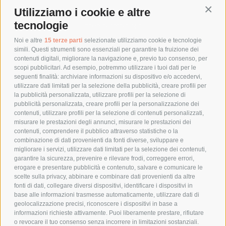
Utilizziamo i cookie e altre
Conti
COSTI DI SPEDIZIONE
tecnologie
TEMPI DI SPEDIZIONE
POLITICA DI RESO
Noi e altre
15 terze parti
selezionate utilizziamo cookie e tecnologie
simili. Questi strumenti sono essenziali per garantire la fruizione dei
contenuti digitali, migliorare la navigazione e, previo tuo consenso, per
scopi pubblicitari. Ad esempio, potremmo utilizzare i tuoi dati per le
POLICY
seguenti finalità: archiviare informazioni su dispositivo e/o accedervi,
utilizzare dati limitati per la selezione della pubblicità, creare profili per
PRIVACY POLICY
la pubblicità personalizzata, utilizzare profili per la selezione di
pubblicità personalizzata, creare profili per la personalizzazione dei
COOKIE POLICY
contenuti, utilizzare profili per la selezione di contenuti personalizzati,
PAGAMENTI SICURI
misurare le prestazioni degli annunci, misurare le prestazioni dei
contenuti, comprendere il pubblico attraverso statistiche o la
combinazione di dati provenienti da fonti diverse, sviluppare e
migliorare i servizi, utilizzare dati limitati per la selezione dei contenuti,
AZIENDA
garantire la sicurezza, prevenire e rilevare frodi, correggere errori,
erogare e presentare pubblicità e contenuto, salvare e comunicare le
CHI SIAMO
scelte sulla privacy, abbinare e combinare dati provenienti da altre
fonti di dati, collegare diversi dispositivi, identificare i dispositivi in
MARCHI TRATTATI
base alle informazioni trasmesse automaticamente, utilizzare dati di
CONDOMINI
geolocalizzazione precisi, riconoscere i dispositivi in base a
informazioni richieste attivamente. Puoi liberamente prestare, rifiutare
o revocare il tuo consenso senza incorrere in limitazioni sostanziali.