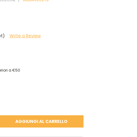
et)
Write a Review
riori a €50
A
À: