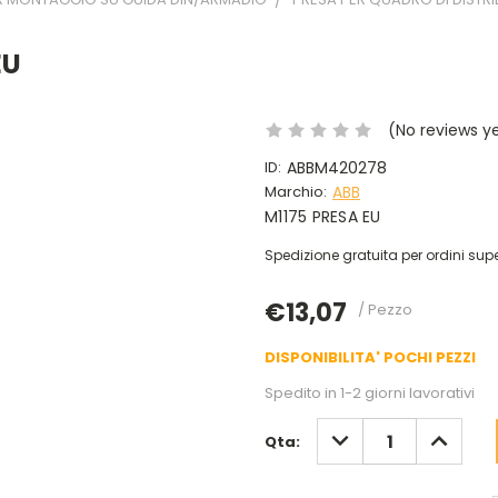
EU
(No reviews y
ID:
ABBM420278
Marchio:
ABB
M1175 PRESA EU
Spedizione gratuita per ordini supe
€13,07
/ Pezzo
DISPONIBILITA' POCHI PEZZI
Spedito in 1-2 giorni lavorativi
DIMINUISCI
AUMENT
Qta:
QUANTITÀ:
QUANTIT