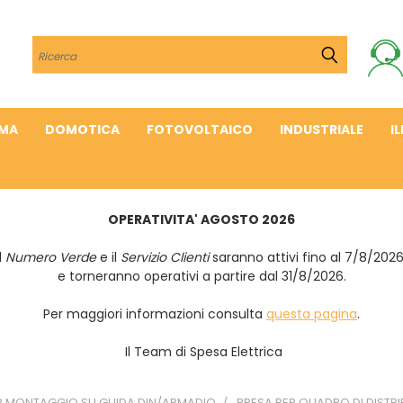
Cerca
IMA
DOMOTICA
FOTOVOLTAICO
INDUSTRIALE
I
OPERATIVITA' AGOSTO 2026
Il
Numero Verde
e il
Servizio Clienti
saranno attivi fino al 7/8/202
e torneranno operativi a partire dal 31/8/2026.
Per maggiori informazioni consulta
questa pagina
.
Il Team di Spesa Elettrica
R MONTAGGIO SU GUIDA DIN/ARMADIO
PRESA PER QUADRO DI DISTR