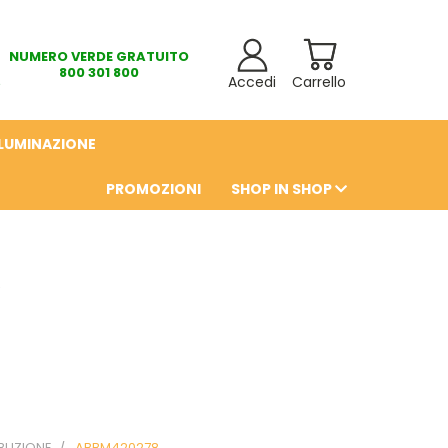
NUMERO VERDE GRATUITO
800 301 800
Accedi
Carrello
LLUMINAZIONE
PROMOZIONI
SHOP IN SHOP
6
IBUZIONE
ABBM420278