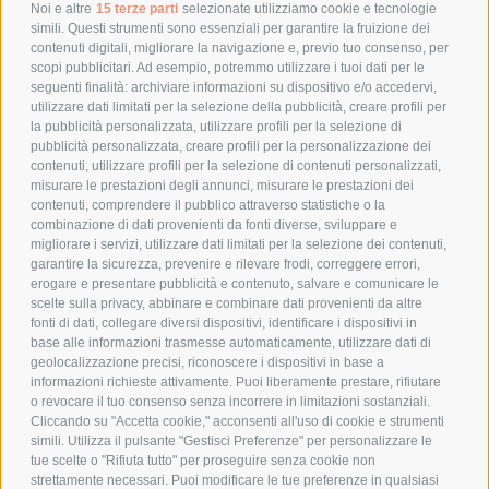
POLITICA DI RESO
Noi e altre
15 terze parti
selezionate utilizziamo cookie e tecnologie
simili. Questi strumenti sono essenziali per garantire la fruizione dei
contenuti digitali, migliorare la navigazione e, previo tuo consenso, per
scopi pubblicitari. Ad esempio, potremmo utilizzare i tuoi dati per le
POLICY
seguenti finalità: archiviare informazioni su dispositivo e/o accedervi,
utilizzare dati limitati per la selezione della pubblicità, creare profili per
PRIVACY POLICY
la pubblicità personalizzata, utilizzare profili per la selezione di
pubblicità personalizzata, creare profili per la personalizzazione dei
COOKIE POLICY
contenuti, utilizzare profili per la selezione di contenuti personalizzati,
PAGAMENTI SICURI
misurare le prestazioni degli annunci, misurare le prestazioni dei
contenuti, comprendere il pubblico attraverso statistiche o la
combinazione di dati provenienti da fonti diverse, sviluppare e
migliorare i servizi, utilizzare dati limitati per la selezione dei contenuti,
AZIENDA
garantire la sicurezza, prevenire e rilevare frodi, correggere errori,
erogare e presentare pubblicità e contenuto, salvare e comunicare le
CHI SIAMO
scelte sulla privacy, abbinare e combinare dati provenienti da altre
fonti di dati, collegare diversi dispositivi, identificare i dispositivi in
MARCHI TRATTATI
base alle informazioni trasmesse automaticamente, utilizzare dati di
CONDOMINI
geolocalizzazione precisi, riconoscere i dispositivi in base a
informazioni richieste attivamente. Puoi liberamente prestare, rifiutare
o revocare il tuo consenso senza incorrere in limitazioni sostanziali.
Cliccando su "Accetta cookie," acconsenti all'uso di cookie e strumenti
simili. Utilizza il pulsante "Gestisci Preferenze" per personalizzare le
tue scelte o "Rifiuta tutto" per proseguire senza cookie non
Bonifico
strettamente necessari. Puoi modificare le tue preferenze in qualsiasi