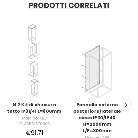
PRODOTTI CORRELATI
N.2 Kit di chiusura
Pannello esterno
D
tetto IP31/41 L=800mm
posteriore/laterale
B
cieco IP30/IP40
Marchio: ABB
ID: ABBPKST0800
H=2000mm
L/P=300mm
€91,71
Marchio: ABB