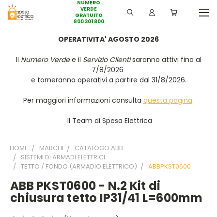
NUMERO
VERDE
GRATUITO
800 301 800
OPERATIVITA' AGOSTO 2026
Il
Numero Verde
e il
Servizio Clienti
saranno attivi fino al
7/8/2026
e torneranno operativi a partire dal 31/8/2026.
Per maggiori informazioni consulta
questa pagina
.
Il Team di Spesa Elettrica
HOME
MARCHI
CATALOGO ABB
SISTEMI DI ARMADI ELETTRICI
TETTO / FONDO (ARMADIO ELETTRICO)
ABBPKST0600
ABB PKST0600 - N.2 Kit di
chiusura tetto IP31/41 L=600mm