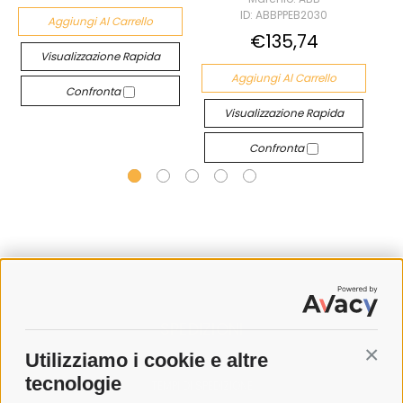
ID: ABBPPEB2030
Aggiungi Al Carrello
€135,74
Visualizzazione Rapida
Aggiungi Al Carrello
Confronta
Visualizzazione Rapida
Confronta
SPEDIZIONI
Utilizziamo i cookie e altre
Conti
COSTI DI SPEDIZIONE
tecnologie
TEMPI DI SPEDIZIONE